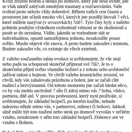
Kvůli zrození bolesti a stesku po domově, který jste nesli uvnitř, jste
se však taktéž zabývali mnohými traumaty a rozčarováním. Vaše
tvoření proto nebylo vždy dobrotivé. Během vašich cest časem a
prostorem jste učinili mnoho věcí, kterých jste později litovali ? věci,
které můžete nazývat (v uvozovkách) ?zlé?. Tyto činy byly z našeho
pohledu pouhým výsledkem rozhodnutí vrhnout se do zkušeností a
pustit se do neznáma. Vidíte, jakmile se rozhodnete stát se
individualitou, opustit samozřejmou jednotu, nezakoušíte pouze
světlo. Musíte objevit vše znovu. A proto budete zakoušet i temnotu.
Budete zakoušet vše, co existuje do všech extrémů.
Z vašeho současného místa evoluce si uvědomujete, že vše stojí
nebo padá na schopnosti skutečně přijmout své ?Já?. Je to o
skutečném přijetí svého vlastního božství a z tohoto
sebe-uvědomění
zažívat radost a hojnost. Ve chvíli vašeho kosmického zrození, ve
chvíli, kdy vás zahalovala prázdnota a bolest, jste se začali cítit
malincí a bezvýznamní. Od tohoto momentu jste začali hledat něco,
co by vás mohlo
zachránit ?
sílu či zdroj mimo vás
?
boha, vůdce,
partnera, dítě atd. V procesu probouzení, který nyní prožíváte, si
uvědomujete, že základní bezpečí, po kterém toužíte, nebude
nalezeno někde mimo vás, v partnerovi, milenci či bohovi. Jakkoli
silně může být toto toužení nebo stesk po domově vyvolán v určitém
vztahu, nenaleznete v něm toto základní bezpečí.
Dokonce ani
ve
vztahu s Bohem.