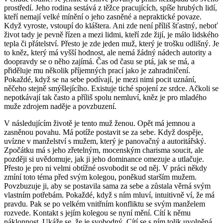
prostředí. Jeho rodina sestává z těžce pracujících, spíše hrubých lidí,
kteří nemají velké mínění o jeho zasněné a nepraktické povaze.
Když vyroste, vstoupí do kláštera. Ani zde není příliš šťastný, neboť
život tady je pevně řízen a mezi lidmi, kteří zde žijí, je málo lidského
tepla či přátelství. Přesto je zde jeden muž, který je trošku odlišný. Je
to kněz, který má vyšší hodnost, ale nemá žádný nádech autority a
doopravdy se o něho zajímá. Čas od času se ptá, jak se má, a
přiděluje mu několik příjemných prací jako je zahradničení.
Pokaždé, když se na sebe podívají, je mezi nimi pocit uznání,
něčeho stejně smýšlejícího. Existuje tiché spojení ze srdce. Ačkoli se
nepotkávají tak často a příliš spolu nemluví, kněz je pro mladého
muže zdrojem naděje a povzbuzení.
V následujícím životě je tento muž ženou. Opět má jemnou a
zasněnou povahu. Má potíže postavit se za sebe. Když dospěje,
uvízne v manželství s mužem, který je panovačný a autoritářský.
Zpočátku má s jeho zřetelným, mocenským charisma soucit, ale
později si uvědomuje, jak ji jeho dominance omezuje a utlačuje.
Přesto je pro ni velmi obtížné osvobodit se od něj. V práci někdy
zmíní toto téma před svým kolegou, poněkud starším mužem.
Povzbuzuje ji, aby se postavila sama za sebe a zůstala věrná svým
vlastním potřebám. Pokaždé, když s ním mluví, intuitivně ví, že má
pravdu. Pak se po velkém vnitřním konfliktu se svým manželem
rozvede. Kontakt s jejím kolegou se nyní mění. Cítí k němu
náklonnost. Ukáže se, že je svobodný. Cítí se s ním tolik uvolněná,