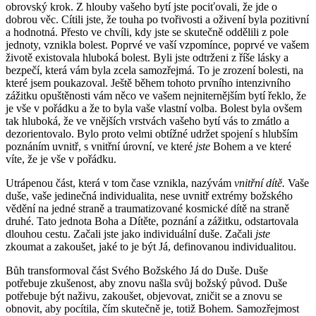
obrovský krok. Z hlouby vašeho bytí jste pociťovali, že jde o
dobrou věc. Cítili jste, že touha po tvořivosti a oživení byla pozitivní
a hodnotná. Přesto ve chvíli, kdy jste se skutečně oddělili z pole
jednoty, vznikla bolest. Poprvé ve vaší vzpomínce, poprvé ve vašem
životě existovala hluboká bolest. Byli jste odtrženi z říše lásky a
bezpečí, která vám byla zcela samozřejmá. To je zrození bolesti, na
které jsem poukazoval. Ještě během tohoto prvního intenzivního
zážitku opuštěnosti vám něco ve vašem nejniternějším bytí řeklo, že
je vše v pořádku a že to byla vaše vlastní volba. Bolest byla ovšem
tak hluboká, že ve vnějších vrstvách vašeho bytí vás to zmátlo a
dezorientovalo. Bylo proto velmi obtížné udržet spojení s hlubším
poznáním uvnitř, s vnitřní úrovní, ve které
jste
Bohem a ve které
víte, že je vše v pořádku.
Utrápenou část, která v tom čase vznikla, nazývám
vnitřní dítě.
Vaše
duše, vaše jedinečná individualita, nese uvnitř extrémy božského
vědění na jedné straně a traumatizované kosmické dítě na straně
druhé. Tato jednota Boha a Dítěte, poznání a zážitku, odstartovala
dlouhou cestu. Začali jste jako individuální duše. Začali
jste
zkoumat a zakoušet, jaké to je být Já, definovanou individualitou.
Bůh transformoval část Svého Božského Já do Duše. Duše
potřebuje zkušenost, aby znovu našla svůj božský původ. Duše
potřebuje být naživu, zakoušet, objevovat, zničit se a znovu se
obnovit, aby pocítila, čím skutečně je, totiž Bohem. Samozřejmost