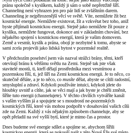
pránu společně s kyslíkem, každý ji sám o sobě nepřetržitě šíří.
Channeling není vyhrazen jen pro pár lidí se zvláštním darem.
Channeling je nejpřirozenější věcí ve světě. Víte, nemůžete žít bez
kosmické energie. Nemůžete existovat, žít a vzkvétat bez toho, aniž
byste přijímali kosmickou energii. Stejně jako nemůžete žít pouze z
kyslíku, nemůžete fungovat, dokonce ani v základním chování, bez
nějakého spojení s kosmickou energií, která je vašim domovem.
Země a vesmír, kyslík a prána, obojí je nezbytné k tomu, abyste se
sami zcela projevili jako lidská bytost v pozemské realitě.
V předchozím poselství jsem vás nazval strážci brány, těmi, kteří
otevírají bránu k většímu světlu na Zemi. Stejně tak jste však
stavitelé mostů, ti, kteří dělají prostředníka mezi vesmírnou a
pozemskou říší, ti, jež šíří na Zemi kosmickou energii. Je to něco, co
skutečně děláte, a je to něco, co
musíte
dělat, abyste se cítili radostní,
smysluplní a zdraví. Kdykoli používáte intuici, kdykoli jdete do
hloubky uvnitř a cítíte, jak se věci mají a jak byste je chtěli změnit,
šíříte tuto energii (channelujete). V těchto chvílích vytváříte kanál
s vaším vyšším já a spojujete se s moudrostí ne-pozemských
kosmických říší, které vás mohou podpořit v dosahování vašich cílů
zde na Zemi. Každý z vás nějakým způsobem channeluje, aby se
opět přeladil na své vyšší bytí, které je mimo čas a prostor.
Dnes budeme své energie sdílet a spojíme se, abychom šířili
kosmickou energii, která se pokouší najít v této Nové Éře své místo