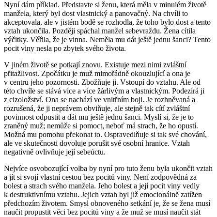
Nyní dám příklad. Představte si ženu, která měla v minulém životě
manžela, který byl dost vlastnický a panovačný. Na chvíli to
akceptovala, ale v jistém bodě se rozhodla, že toho bylo dost a tento
vztah ukončila. Později spáchal manžel sebevraždu. Žena cítila
výčitky. Věřila, že je vinna. Neměla mu dát ještě jednu šanci? Tento
pocit viny nesla po zbytek svého života.
V jiném životě se potkají znovu. Existuje mezi nimi zvláštní
přitažlivost. Zpočátku je muž mimořádně okouzlující a ona je
v centru jeho pozornosti. Zbožňuje ji. Vstoupí do vztahu. Ale od
této chvíle se stává více a více žárlivým a vlastnickým. Podezírá ji
z cizoložství. Ona se nachází ve vnitřním boji. Je rozhněvaná a
rozrušená, že ji neprávem obviňuje, ale stejně tak cítí zvláštní
povinnost odpustit a dát mu ještě jednu šanci. Myslí si, že je to
zraněný muž; nemůže si pomoct, neboť má strach, že ho opustí.
Možná mu pomohu překonat to. Ospravedlňuje si tak své chování,
ale ve skutečnosti dovoluje porušit své osobní hranice. Vztah
negativně ovlivňuje její sebeúctu.
Nejvíce osvobozující volba by nyní pro tuto ženu byla ukončit vztah
a jít si svojí vlastní cestou bez pocitů viny. Není zodpovědná za
bolest a strach svého manžela. Jeho bolest a její pocit viny vedly
k destruktivnímu vztahu. Jejich vztah byl již emocionálně zatížen
předchozím životem. Smysl obnoveného setkání je, že se žena musí
naučit propustit věci bez pocitů viny a že muž se musí naučit stát