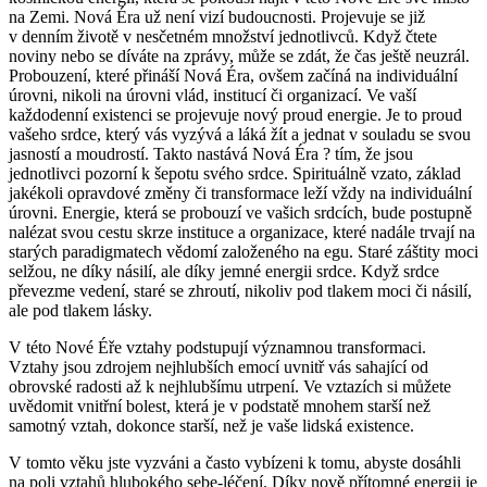
na Zemi. Nová Éra už není vizí budoucnosti. Projevuje se již
v denním životě v nesčetném množství jednotlivců. Když čtete
noviny nebo se díváte na zprávy, může se zdát, že čas ještě neuzrál.
Probouzení, které přináší Nová Éra, ovšem začíná na individuální
úrovni, nikoli na úrovni vlád, institucí či organizací. Ve vaší
každodenní existenci se projevuje nový proud energie. Je to proud
vašeho srdce, který vás vyzývá a láká žít a jednat v souladu se svou
jasností a moudrostí. Takto nastává Nová Éra ? tím, že jsou
jednotlivci pozorní k šepotu svého srdce. Spirituálně vzato, základ
jakékoli opravdové změny či transformace leží vždy na individuální
úrovni. Energie, která se probouzí ve vašich srdcích, bude postupně
nalézat svou cestu skrze instituce a organizace, které nadále trvají na
starých paradigmatech vědomí založeného na egu. Staré záštity moci
selžou, ne díky násilí, ale díky jemné energii srdce. Když srdce
převezme vedení, staré se zhroutí, nikoliv pod tlakem moci či násilí,
ale pod tlakem lásky.
V této Nové Éře vztahy podstupují významnou transformaci.
Vztahy jsou zdrojem nejhlubších emocí uvnitř vás sahající od
obrovské radosti až k nejhlubšímu utrpení. Ve vztazích si můžete
uvědomit vnitřní bolest, která je v podstatě mnohem starší než
samotný vztah, dokonce starší, než je vaše lidská existence.
V tomto věku jste vyzváni a často vybízeni k tomu, abyste dosáhli
na poli vztahů hlubokého sebe-léčení. Díky nově přítomné energii je