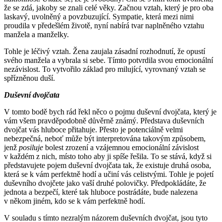
že se zdá, jakoby se znali celé věky. Začnou vztah, který je pro oba
laskavý, uvolněný a povzbuzující. Sympatie, která mezi nimi
proudila v předešlém životě, nyní nabírá tvar naplněného vztahu
manžela a manželky.
Tohle je léčivý vztah. Žena zaujala zásadní rozhodnutí, že opustí
svého manžela a vybrala si sebe. Tímto potvrdila svou emocionální
nezávislost. To vytvořilo základ pro milující, vyrovnaný vztah se
spřízněnou duší.
Duševní dvojčata
V tomto bodě bych rád řekl něco o pojmu duševní dvojčata, který je
vám všem pravděpodobně důvěrně známý. Představa duševních
dvojčat vás hluboce přitahuje. Přesto je potenciálně velmi
nebezpečná, neboť může být interpretována takovým způsobem,
jenž
posiluje
bolest zrození a vzájemnou emocionální závislost
v každém z nich, místo toho aby ji spíše řešila. To se stává, když si
představujete pojem duševní dvojčata tak, že existuje druhá osoba,
která se k vám perfektně hodí a učiní vás celistvými. Tohle je pojetí
duševního dvojčete jako vaší druhé polovičky. Předpokládáte, že
jednota a bezpečí, které tak hluboce postrádáte, bude nalezena
v někom jiném, kdo se k vám perfektně hodí.
V souladu s tímto nezralým názorem duševních dvojčat, jsou tyto