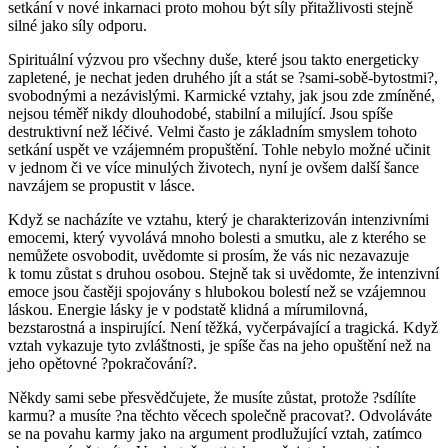
setkání v nové inkarnaci proto mohou být síly přitažlivosti stejně
silné jako síly odporu.
Spirituální výzvou pro všechny duše, které jsou takto energeticky
zapletené, je nechat jeden druhého jít a stát se ?sami-sobě-bytostmi?,
svobodnými a nezávislými. Karmické vztahy, jak jsou zde zmíněné,
nejsou téměř nikdy dlouhodobé, stabilní a milující. Jsou spíše
destruktivní než léčivé. Velmi často je základním smyslem tohoto
setkání uspět ve vzájemném propuštění. Tohle nebylo možné učinit
v jednom či ve více minulých životech, nyní je ovšem další šance
navzájem se propustit v lásce.
Když se nacházíte ve vztahu, který je charakterizován intenzivními
emocemi, který vyvolává mnoho bolesti a smutku, ale z kterého se
nemůžete osvobodit, uvědomte si prosím, že vás nic nezavazuje
k tomu zůstat s druhou osobou. Stejně tak si uvědomte, že intenzivní
emoce jsou častěji spojovány s hlubokou bolestí než se vzájemnou
láskou. Energie lásky je v podstatě klidná a mírumilovná,
bezstarostná a inspirující. Není těžká, vyčerpávající a tragická. Když
vztah vykazuje tyto zvláštnosti, je spíše čas na jeho opuštění než na
jeho opětovné ?pokračování?.
Někdy sami sebe přesvědčujete, že musíte zůstat, protože ?sdílíte
karmu? a musíte ?na těchto věcech společně pracovat?. Odvoláváte
se na povahu karmy jako na argument prodlužující vztah, zatímco