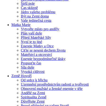
Širší pole
Čas sklizně
Jádro vašeho problému
Být na Zemi doma
Vaše jedinečná cesta
Matka Marie
Vytvořte místo pro anděly
Plán vaší duše
Přijetí Mateřské Síly
Nyní je to jiné
Energie Matky a Otce
Ciťte se neseni dechem života
Mateřství a otcovství
Energie bezpodmínečné lásky
Propusťte čas
Síla duše
Vysoká citlivost
Země Hovoří
Od srdce k břichu
Uzemnění prostřednictvím radosti a tvořivosti
Obnovení mužské a ženské energie v těle
Andělé na Zemi
Spiritualita Země
Důvěřujte Zemi
Proud přijímání ve vašem životě