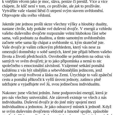
k vnějším věcem jako je moc, sláva, peníze či prestiž. Více a více
chápete, že klíč není v tom,
co
prožíváte, ale
jak
to prožíváte.
Vytváříte vaše vlastní štěstí či utrpení svým stavem uvědomění.
Objevujete sílu svého vědomí.
Jakmile jste jednou prošli skrze všechny výšky a hloubky duality,
nastane chvíle, kdy potkáte své duševní dvojče. V energii a vzhledu
vašeho duševního dvojčete rozpoznáte velmi hlubokou část sebe
sama, vaši podstatu za dualitou, a tímto samotným uvědoměním
začnete sebe sama líp chápat a uvědomíte si, kým skutečně jste.
Vaše dvojče je vašim celkovým přehledem, který vás nese za
omezující domněnky o sobě samých, které jste přijali během vašeho
života a životů předchozích. Osvobodíte se pohledem na odraz vás
samých ve svém dvojčeti; je to jako připomínka a nemá to nic
společného s emocionální závislostí. Vzájemné setkání pomáhá
každému z vás být silnějším a sebevědomějším jedincem, jenž
vyjadřuje svoji tvořivost a lásku na Zemi. Urychluje to vaši zpáteční
cestu a pomáhá přikročit k vyšší úrovni jednoty, zatímco plně
udržujete a vyjadřujete své Já, svou jedinečnou individualitu.
Nakonec jsme všichni jedním. Jsme podporováni energií, která je
pro nás všechny univerzální. Ale zároveň existuje ve všech z nás
individualita. Duševní dvojče je do jisté míry spojení mezi
individualitou a jednotou. Je jako odrazový můstek k jednotě. Když
se svým duševním dvojčetem vědomě a hmotně spojíte, způsobíte