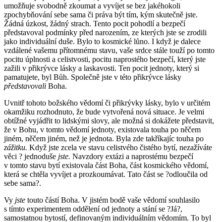
umožňuje svobodně zkoumat a vyvíjet se bez jakéhokoli
zpochybňování sebe sama či práva být tím, kým skutečně jste.
Žádná úzkost, žádný strach. Tento pocit pohodlí a bezpečí
představoval podmínky před narozením, ze kterých jste se zrodili
jako individuální duše. Bylo to kosmické lůno. I když je dalece
vzdálené vašemu přítomnému stavu, vaše srdce stále touží po tomto
pocitu úplnosti a celistvosti, pocitu naprostého bezpečí, který jste
zažili v přikrývce lásky a laskavosti. Ten pocit jednoty, který si
pamatujete, byl Bůh. Společně jste v této přikrývce lásky
představovali
Boha.
Uvnitř tohoto božského vědomí či přikrývky lásky, bylo v určitém
okamžiku rozhodnuto, že bude vytvořená nová situace. Je velmi
obtížné vyjádřit to lidskými slovy, ale možná si dokážete představit,
že v Bohu, v tomto vědomí jednoty, existovala touha po něčem
jiném, něčem jiném, než je jednota. Byla zde takříkajíc touha po
zážitku.
Když jste zcela ve stavu celistvého čistého bytí, nezažíváte
věci ? jednoduše
jste.
Navzdory extázi a naprostému bezpečí
v tomto stavu bytí existovala část Boha, část kosmického vědomí,
která se chtěla vyvíjet a prozkoumávat. Tato část se ?odloučila od
sebe sama?.
Vy
jste
touto částí Boha. V jistém bodě vaše vědomí souhlasilo
s tímto experimentem oddělení od jednoty a stání se ?Já?,
samostatnou bytostí, definovaným individuálním vědomím. To byl