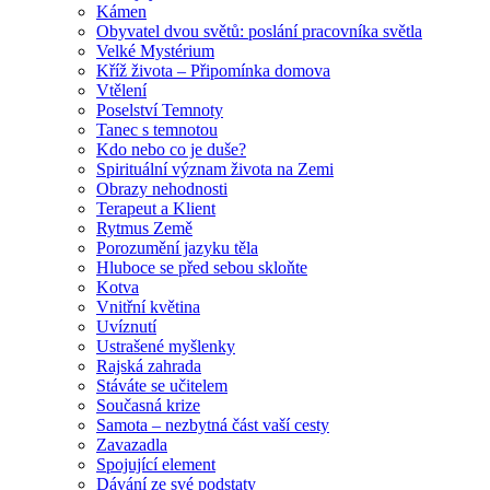
Kámen
Obyvatel dvou světů: poslání pracovníka světla
Velké Mystérium
Kříž života – Připomínka domova
Vtělení
Poselství Temnoty
Tanec s temnotou
Kdo nebo co je duše?
Spirituální význam života na Zemi
Obrazy nehodnosti
Terapeut a Klient
Rytmus Země
Porozumění jazyku těla
Hluboce se před sebou skloňte
Kotva
Vnitřní květina
Uvíznutí
Ustrašené myšlenky
Rajská zahrada
Stáváte se učitelem
Současná krize
Samota – nezbytná část vaší cesty
Zavazadla
Spojující element
Dávání ze své podstaty