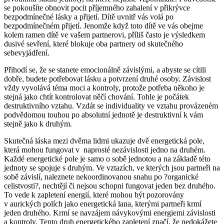
se pokoušíte obnovit pocit příjemného zahalení v přikrývce
bezpodmínečné lásky a přijetí. Dítě uvnitř vás volá po
bezpodmínečném přijetí. Jenomže když toto dítě ve vás obejme
kolem ramen dítě ve vašem partnerovi, příliš často je výsledkem
dusivé sevření, které blokuje oba partnery od skutečného
sebevyjádření.
Přihodí se, že se stanete emocionálně závislými, a abyste se cítili
dobře, budete potřebovat lásku a potvrzení druhé osoby. Závislost
vždy vyvolává téma moci a kontroly, protože potřeba někoho je
stejná jako chtít kontrolovat něčí chování. Tohle je počátek
destruktivního vztahu. Vzdát se individuality ve vztahu provázeném
podvědomou touhou po absolutní jednotě je destruktivní k vám
stejně jako k druhým.
Skutečná láska mezi dvěma lidmi ukazuje dvě energetická pole,
která mohou fungovat v naprosté nezávislosti jedno na druhém.
Každé energetické pole je samo o sobě jednotou a na základě této
jednoty se spojuje s druhým. Ve vztazích, ve kterých jsou partneři na
sobě závislí, naleznete nekoordinovanou snahu po ?organické
celistvosti?, nechtějí či nejsou schopni fungovat jeden bez druhého.
To vede k zapletení energií, které mohou být pozorovány
v aurických polích jako energetická lana, kterými partneři krmí
jeden druhého. Krmí se navzájem návykovými energiemi závislosti
a kontroly. Tento druh energetického zapletení značí, že nedokážete