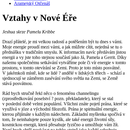
Aramejský Otčenáš
Vztahy v Nové Éře
Jeshua skrze Pamelu Kribbe
Drazí přátelé, je mi velkou radostí a potěšením být tu dnes s vámi.
Moje energie proudí mezi vámi, a jak můžete cítit, nejedná se tu o
přednášku v tradičním smyslu. K informacím navíc předávám jistou
energii a vy jste toho stejnou součástí jako Já, Pamela a Gerrit. Díky
našemu společnému setkávání vytváříme pole či vír energie v tomto
prostoru, v tomto otevírání se Zemi. Proto je toto místo posvátné.
V jakémkoli místě, kde se lidé ? andělé v lidských tělech – schází a
sjednocují se záměrem zasévání svého světla na Zemi, se Země
stává posvátnou.
Rád bych stručně řekl něco o fenoménu channelingu
(zprostředkování poselství ? pozn. překladatele), který se stal
v poslední době velmi populární. Všichni znáte pojetí prána, které se
využívá v józe a východní filozofii. Prána je spirituální energie,
kterou přijímáte s každým nádechem. Základní myšlenka spočívá v
tom, že neinhalujete pouze kyslík, ale také energii životní síly,
kosmickou energii, která přesahuje fyzično a umožňuje vám žít.
Nyní bych chtěl poukázat na tohle: stejně jako každý vdechuje