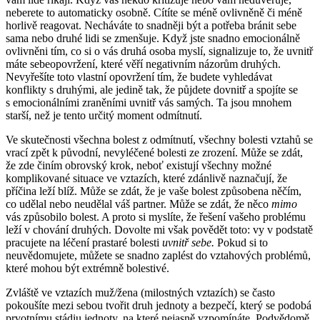
neberete to automaticky osobně. Cítíte se méně ovlivněně či méně
horlivě reagovat. Necháváte to snadněji být a potřeba bránit sebe
sama nebo druhé lidi se zmenšuje. Když jste snadno emocionálně
ovlivněni tím, co si o vás druhá osoba myslí, signalizuje to, že uvnitř
máte sebeopovržení, které věří negativním názorům druhých.
Nevyřešíte toto vlastní opovržení tím, že budete vyhledávat
konflikty s druhými, ale jedině tak, že půjdete dovnitř a spojíte se
s emocionálními zraněními uvnitř vás samých. Ta jsou mnohem
starší, než je tento určitý moment odmítnutí.
Ve skutečnosti všechna bolest z odmítnutí, všechny bolesti vztahů se
vrací zpět k původní, nevyléčené bolesti ze zrození. Může se zdát,
že zde činím obrovský krok, neboť existují všechny možné
komplikované situace ve vztazích, které zdánlivě naznačují, že
příčina leží blíž. Může se zdát, že je vaše bolest způsobena něčím,
co udělal nebo neudělal váš partner. Může se zdát, že něco
mimo
vás způsobilo bolest. A proto si myslíte, že řešení vašeho problému
leží v chování druhých. Dovolte mi však povědět toto: vy v podstatě
pracujete na léčení prastaré bolesti
uvnitř sebe.
Pokud si to
neuvědomujete, můžete se snadno zaplést do vztahových problémů,
které mohou být extrémně bolestivé.
Zvláště ve vztazích muž/žena (milostných vztazích) se často
pokoušíte mezi sebou tvořit druh jednoty a bezpečí, který se podobá
prvotnímu stádiu jednoty, na které nejasně vzpomínáte. Podvědomě