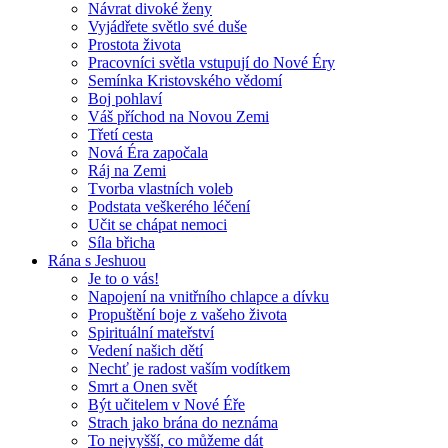
Návrat divoké ženy
Vyjádřete světlo své duše
Prostota života
Pracovníci světla vstupují do Nové Éry
Semínka Kristovského vědomí
Boj pohlaví
Váš příchod na Novou Zemi
Třetí cesta
Nová Éra započala
Ráj na Zemi
Tvorba vlastních voleb
Podstata veškerého léčení
Učit se chápat nemoci
Síla břicha
Rána s Jeshuou
Je to o vás!
Napojení na vnitřního chlapce a dívku
Propuštění boje z vašeho života
Spirituální mateřství
Vedení našich dětí
Nechť je radost vaším vodítkem
Smrt a Onen svět
Být učitelem v Nové Éře
Strach jako brána do neznáma
To nejvyšší, co můžeme dát