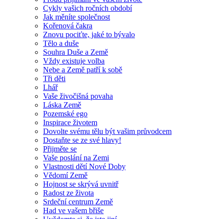
Cykly vašich ročních období
Jak měníte společnost
Kořenová čakra
Znovu pociťte, jaké to bývalo
Tělo a duše
Souhra Duše a Země
Vždy existuje volba
Nebe a Země patří k sobě
Tři děti
Lhář
Vaše živočišná povaha
Láska Země
Pozemské ego
Inspirace životem
Dovolte svému tělu být vašim průvodcem
Dostaňte se ze své hlavy!
Přijměte se
Vaše poslání na Zemi
Vlastnosti dětí Nové Doby
Vědomí Země
Hojnost se skrývá uvnitř
Radost ze života
Srdeční centrum Země
Had ve vašem břiše