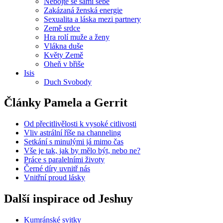
Nebojte se sami sebe
Zakázaná ženská energie
Sexualita a láska mezi partnery
Země srdce
Hra rolí muže a ženy
Vlákna duše
Květy Země
Oheň v břiše
Isis
Duch Svobody
Články Pamela a Gerrit
Od přecitlivělosti k vysoké citlivosti
Vliv astrální říše na channeling
Setkání s minulými já mimo čas
Vše je tak, jak by mělo být, nebo ne?
Práce s paralelními životy
Černé díry uvnitř nás
Vnitřní proud lásky
Další inspirace od Jeshuy
Kumránské svitky