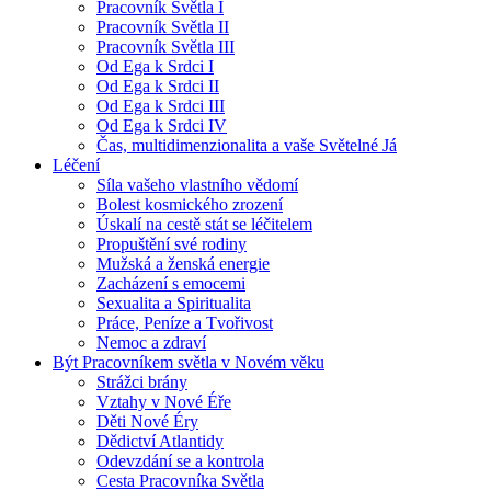
Pracovník Světla I
Pracovník Světla II
Pracovník Světla III
Od Ega k Srdci I
Od Ega k Srdci II
Od Ega k Srdci III
Od Ega k Srdci IV
Čas, multidimenzionalita a vaše Světelné Já
Léčení
Síla vašeho vlastního vědomí
Bolest kosmického zrození
Úskalí na cestě stát se léčitelem
Propuštění své rodiny
Mužská a ženská energie
Zacházení s emocemi
Sexualita a Spiritualita
Práce, Peníze a Tvořivost
Nemoc a zdraví
Být Pracovníkem světla v Novém věku
Strážci brány
Vztahy v Nové Éře
Děti Nové Éry
Dědictví Atlantidy
Odevzdání se a kontrola
Cesta Pracovníka Světla