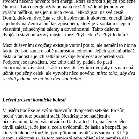
stvoření něčeho nového: třetí energii, která se zrodí z jejich společné
činnosti. Tato energie vždy pomáhá rozšířit vědomí jednoty ve
vyšším měřítku, než jen u nich dvou. Jelikož jsou na své cestě
Domů, duševní dvojčata se cítí inspirováni k ukotvení energií lásky
a jednoty na Zemi a činí tak způsobem, který je v souladu s jejich
vlastními jedinečnými talenty a dovednostmi. Takto duševní
dvojčata staví odrazový můstek mezi ?být jeden? a ?být Jedním?.
Mezi duševními dvojčaty existuje vnitřní pouto, ale nemění to nic na
faktu, že jsou sama o sobě naprostou jednotou. Jejich spojení přináší
lásku a radost a jejich setkání zvyšuje tvořivost a seberealizaci.
Podporují se navzájem, bez toho aniž by padala do pastí
emocionální závislosti. Láska mezi duševními dvojčaty neznamená
učinit společný celek, ale vytvořit něco nového:
místo toho, aby dva
se stali jedním, se mohou dva stát třetím.
Léčení zrození kosmické bolesti
V jistém bodě se se svým duševním dvojčetem setkáte. Prosím,
nechť vám toto poznání stačí. Nezdržujte se nadějemi a
očekáváními, které vás odvádí od tady-a-teď. To, na čem v této
chvíli záleží, je, že jste si zcela uvědomili, že láska a bezpečí, po
kterých hluboce toužíte, jsou přítomné uvnitř vás samých. Klíč je
v tom, uvědomit si, že toto naprosté sebe-přijetí vám nemůže dát