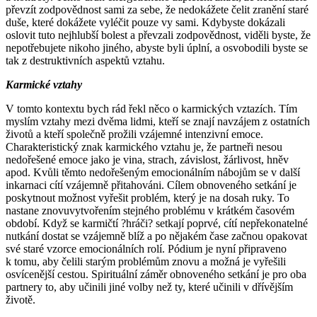
převzít zodpovědnost sami za sebe, že nedokážete čelit zranění staré
duše, které dokážete vyléčit pouze vy sami. Kdybyste dokázali
oslovit tuto nejhlubší bolest a převzali zodpovědnost, viděli byste, že
nepotřebujete nikoho jiného, abyste byli úplní, a osvobodili byste se
tak z destruktivních aspektů vztahu.
Karmické vztahy
V tomto kontextu bych rád řekl něco o karmických vztazích. Tím
myslím vztahy mezi dvěma lidmi, kteří se znají navzájem z ostatních
životů a kteří společně prožili vzájemné intenzivní emoce.
Charakteristický znak karmického vztahu je, že partneři nesou
nedořešené emoce jako je vina, strach, závislost, žárlivost, hněv
apod. Kvůli těmto nedořešeným emocionálním nábojům se v další
inkarnaci cítí vzájemně přitahováni. Cílem obnoveného setkání je
poskytnout možnost vyřešit problém, který je na dosah ruky. To
nastane znovuvytvořením stejného problému v krátkém časovém
období. Když se karmičtí ?hráči? setkají poprvé, cítí nepřekonatelné
nutkání dostat se vzájemně blíž a po nějakém čase začnou opakovat
své staré vzorce emocionálních rolí. Pódium je nyní připraveno
k tomu, aby čelili starým problémům znovu a možná je vyřešili
osvícenější cestou. Spirituální záměr obnoveného setkání je pro oba
partnery to, aby učinili jiné volby než ty, které učinili v dřívějším
životě.