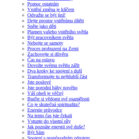
Pomoc ostatním
Vnitřní změna je klíčem
Odvažte se být jiní!
Dejte prostor vnitřnímu dítěti
Sněte jako děti
Plamen vašeho vnitřního světla
Být pracovníkem světla
Nebojte se samoty
Proces probuzení na Zemi
Zachovejte si důvěru
Čas na oslavu
Dovolte svému světlu zářit
Dva kroky ke spojení s duší
Transformujte tu nejhlubší část
Jste poslové
Jste porodní báby nového
Váš oheň je věčný
Buďte si vědomi své osamělosti
Co je skutečná spiritualita?
Energie průvodce
Na tento čas jste čekali
Vstupte do vlastní síly
Jak poznáte energii své duše?
Být Sám
Spojení s prapůvodním zdrojem