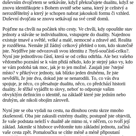
duševním dvojčetem se setkáváte, když překračujete dualitu, když se
znovu identifikujete s Bohem uvnitř sebe sama, který je celistvý a
nerozdělitelný a který je schopen nabrat jakoukoli formu či vzhled.
Duševní dvojčata se znovu setkávají na své cestě domů.
Pojďme na chvíli na počátek této cesty. Ve chvíli, kdy opouštíte stav
jednoty a stáváte se individualitou, vstupujete do duality. Najednou
existuje tmavé a světlé, velké a malé, nemocné a zdravé atd. Realita
je rozdělena. Nemáte již žádný celkový přehled o tom, kdo skutečně
jste. Nejdříve jste odvozovali svou identitu z ?bytí-součástí-celku?.
Nyní jste jednotlivou částí, která se od celku odtrhla. Ale bez vašeho
vědomého poznání se k vám přidá někdo, kdo je stejný jako vy, kdo
se vám podobá tak moc, jak je to jen možné. Zaujali jste ?stejné
místo? v přikrývce jednoty, tak blízko jeden druhému, že jste
nevěděli, že jste dva, dokud jste se nenarodili. To, co vás dva
spojuje, je něco, co přesahuje dualitu, něco, co předchází historii
duality. Je těžké vyjádřit to slovy, neboť to odporuje vašim
obvyklým definicím o identitě, na základě které jste jedním nebo
druhým, ale nikoli obojím zároveň.
Nyní jste se oba vydali na cestu, na dlouhou cestu skrze mnoho
zkušeností. Oba jste zakusili extrémy duality, postupně jste objevili,
že vaše podstata neleží v dualitě ale mimo ni, v něčem, co tvoří její
základ. Jakmile si hluboce uvědomíte tuto základní jednotu, začíná
vaše cesta zpět. Pomaloučku se cítíte méně a méně připoutaní