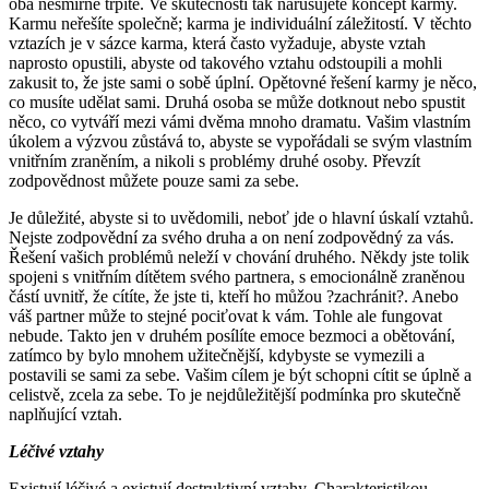
oba nesmírně trpíte. Ve skutečnosti tak narušujete koncept karmy.
Karmu neřešíte společně; karma je individuální záležitostí. V těchto
vztazích je v sázce karma, která často vyžaduje, abyste vztah
naprosto opustili, abyste od takového vztahu odstoupili a mohli
zakusit to, že jste sami o sobě úplní. Opětovné řešení karmy je něco,
co musíte udělat sami. Druhá osoba se může dotknout nebo spustit
něco, co vytváří mezi vámi dvěma mnoho dramatu. Vašim vlastním
úkolem a výzvou zůstává to, abyste se vypořádali se svým vlastním
vnitřním zraněním, a nikoli s problémy druhé osoby. Převzít
zodpovědnost můžete pouze sami za sebe.
Je důležité, abyste si to uvědomili, neboť jde o hlavní úskalí vztahů.
Nejste zodpovědní za svého druha a on není zodpovědný za vás.
Řešení vašich problémů neleží v chování druhého. Někdy jste tolik
spojeni s vnitřním dítětem svého partnera, s emocionálně zraněnou
částí uvnitř, že cítíte, že jste ti, kteří ho můžou ?zachránit?. Anebo
váš partner může to stejné pociťovat k vám. Tohle ale fungovat
nebude. Takto jen v druhém posílíte emoce bezmoci a obětování,
zatímco by bylo mnohem užitečnější, kdybyste se vymezili a
postavili se sami za sebe. Vašim cílem je být schopni cítit se úplně a
celistvě, zcela za sebe. To je nejdůležitější podmínka pro skutečně
naplňující vztah.
Léčivé vztahy
Existují léčivé a existují destruktivní vztahy. Charakteristikou