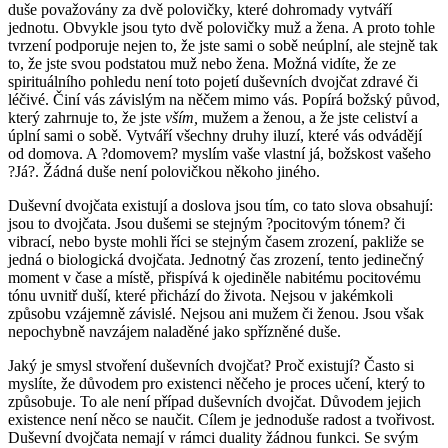
duše považovány za dvě polovičky, které dohromady vytváří
jednotu. Obvykle jsou tyto dvě polovičky muž a žena. A proto tohle
tvrzení podporuje nejen to, že jste sami o sobě neúplní, ale stejně tak
to, že jste svou podstatou muž nebo žena. Možná vidíte, že ze
spirituálního pohledu není toto pojetí duševních dvojčat zdravé či
léčivé. Činí vás závislým na něčem mimo vás. Popírá božský původ,
který zahrnuje to, že jste
vším,
mužem a ženou, a že jste celiství a
úplní sami o sobě. Vytváří všechny druhy iluzí, které vás odvádějí
od domova. A ?domovem? myslím vaše vlastní já, božskost vašeho
?Já?. Žádná duše není polovičkou někoho jiného.
Duševní dvojčata existují a doslova jsou tím, co tato slova obsahují:
jsou to dvojčata. Jsou dušemi se stejným ?pocitovým tónem? či
vibrací, nebo byste mohli říci se stejným časem zrození, pakliže se
jedná o biologická dvojčata. Jednotný čas zrození, tento jedinečný
moment v čase a místě, přispívá k ojediněle nabitému pocitovému
tónu uvnitř duší, které přichází do života. Nejsou v jakémkoli
způsobu vzájemně závislé. Nejsou ani mužem či ženou. Jsou však
nepochybně navzájem naladěné jako spřízněné duše.
Jaký je smysl stvoření duševních dvojčat? Proč existují? Často si
myslíte, že důvodem pro existenci něčeho je proces učení, který to
způsobuje. To ale není případ duševních dvojčat. Důvodem jejich
existence není něco se naučit. Cílem je jednoduše radost a tvořivost.
Duševní dvojčata nemají v rámci duality žádnou funkci. Se svým