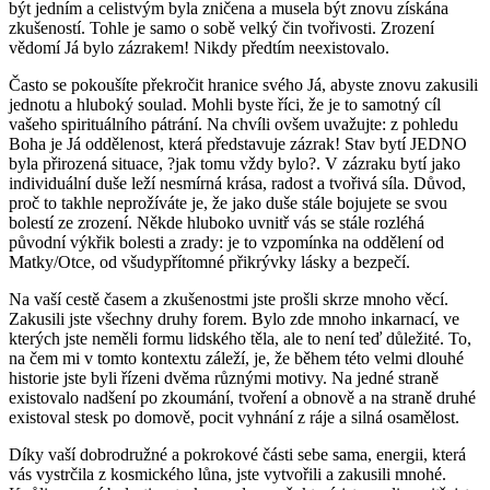
být jedním a celistvým byla zničena a musela být znovu získána
zkušeností. Tohle je samo o sobě velký čin tvořivosti. Zrození
vědomí Já bylo zázrakem! Nikdy předtím neexistovalo.
Často se pokoušíte překročit hranice svého Já, abyste znovu zakusili
jednotu a hluboký soulad. Mohli byste říci, že je to samotný cíl
vašeho spirituálního pátrání. Na chvíli ovšem uvažujte: z pohledu
Boha je Já oddělenost, která představuje zázrak! Stav bytí JEDNO
byla přirozená situace, ?jak tomu vždy bylo?. V zázraku bytí jako
individuální duše leží nesmírná krása, radost a tvořivá síla. Důvod,
proč to takhle neprožíváte je, že jako duše stále bojujete se svou
bolestí ze zrození. Někde hluboko uvnitř vás se stále rozléhá
původní výkřik bolesti a zrady: je to vzpomínka na oddělení od
Matky/Otce, od všudypřítomné přikrývky lásky a bezpečí.
Na vaší cestě časem a zkušenostmi jste prošli skrze mnoho věcí.
Zakusili jste všechny druhy forem. Bylo zde mnoho inkarnací, ve
kterých jste neměli formu lidského těla, ale to není teď důležité. To,
na čem mi v tomto kontextu záleží, je, že během této velmi dlouhé
historie jste byli řízeni dvěma různými motivy. Na jedné straně
existovalo nadšení po zkoumání, tvoření a obnově a na straně druhé
existoval stesk po domově, pocit vyhnání z ráje a silná osamělost.
Díky vaší dobrodružné a pokrokové části sebe sama, energii, která
vás vystrčila z kosmického lůna, jste vytvořili a zakusili mnohé.