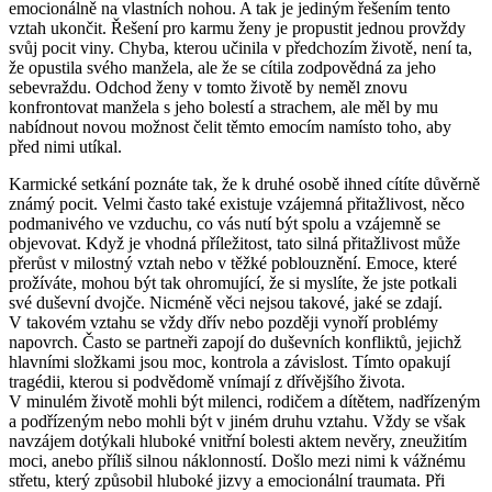
emocionálně na vlastních nohou. A tak je jediným řešením tento
vztah ukončit. Řešení pro karmu ženy je propustit jednou provždy
svůj pocit viny. Chyba, kterou učinila v předchozím životě, není ta,
že opustila svého manžela, ale že se cítila zodpovědná za jeho
sebevraždu. Odchod ženy v tomto životě by neměl znovu
konfrontovat manžela s jeho bolestí a strachem, ale měl by mu
nabídnout novou možnost čelit těmto emocím namísto toho, aby
před nimi utíkal.
Karmické setkání poznáte tak, že k druhé osobě ihned cítíte důvěrně
známý pocit. Velmi často také existuje vzájemná přitažlivost, něco
podmanivého ve vzduchu, co vás nutí být spolu a vzájemně se
objevovat. Když je vhodná příležitost, tato silná přitažlivost může
přerůst v milostný vztah nebo v těžké poblouznění. Emoce, které
prožíváte, mohou být tak ohromující, že si myslíte, že jste potkali
své duševní dvojče. Nicméně věci nejsou takové, jaké se zdají.
V takovém vztahu se vždy dřív nebo později vynoří problémy
napovrch. Často se partneři zapojí do duševních konfliktů, jejichž
hlavními složkami jsou moc, kontrola a závislost. Tímto opakují
tragédii, kterou si podvědomě vnímají z dřívějšího života.
V minulém životě mohli být milenci, rodičem a dítětem, nadřízeným
a podřízeným nebo mohli být v jiném druhu vztahu. Vždy se však
navzájem dotýkali hluboké vnitřní bolesti aktem nevěry, zneužitím
moci, anebo příliš silnou náklonností. Došlo mezi nimi k vážnému
střetu, který způsobil hluboké jizvy a emocionální traumata. Při