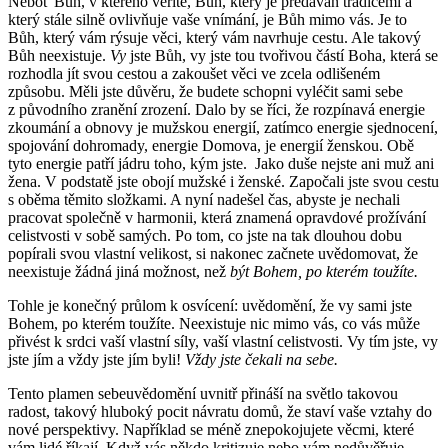
Neboť Bůh, v kterého věříte, Bůh, který je předáván tradicemi a
který stále silně ovlivňuje vaše vnímání, je Bůh mimo vás. Je to
Bůh, který vám rýsuje věci, který vám navrhuje cestu. Ale takový
Bůh neexistuje.
Vy
jste Bůh, vy jste tou tvořivou částí Boha, která se
rozhodla jít svou cestou a zakoušet věci ve zcela odlišeném
způsobu. Měli jste důvěru, že budete schopni vyléčit sami sebe
z původního zranění zrození. Dalo by se říci, že rozpínavá energie
zkoumání a obnovy je mužskou energií, zatímco energie sjednocení,
spojování dohromady, energie Domova, je energií ženskou. Obě
tyto energie patří jádru toho, kým jste. Jako duše nejste ani muž ani
žena. V podstatě jste obojí mužské i ženské. Započali jste svou cestu
s oběma těmito složkami. A nyní nadešel čas, abyste je nechali
pracovat společně v harmonii, která znamená opravdové prožívání
celistvosti v sobě samých. Po tom, co jste na tak dlouhou dobu
popírali svou vlastní velikost, si nakonec začnete uvědomovat, že
neexistuje žádná jiná možnost, než
být Bohem, po kterém toužíte.
Tohle je konečný průlom k osvícení: uvědomění, že vy sami jste
Bohem, po kterém toužíte. Neexistuje nic mimo vás, co vás může
přivést k srdci vaší vlastní síly, vaší vlastní celistvosti. Vy tím jste, vy
jste jím a vždy jste jím byli!
Vždy jste čekali na sebe.
Tento plamen sebeuvědomění uvnitř přináší na světlo takovou
radost, takový hluboký pocit návratu domů, že staví vaše vztahy do
nové perspektivy. Například se méně znepokojujete věcmi, které
vám lidé říkají. Když vás někdo kritizuje nebo vám nedůvěřuje,