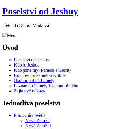
Poselství od Jeshuy
překládá Denisa Vaňková
Úvod
Poselství od Jeshuy
Kdo je Jeshua
Kdo jsme my (Pamela a Gerrit)
Rozhovor s Pamelou Kribbe
Osobní příběh Pamely
Poznámka Pamely k jejímu příběhu
Zajímavé odkazy
Jednotlivá poselství
Pracovníci Světla
Nová Země I
Nová Země II