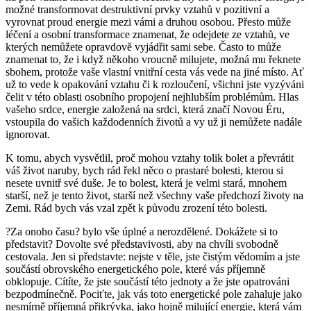
možné transformovat destruktivní prvky vztahů v pozitivní a
vyrovnat proud energie mezi vámi a druhou osobou. Přesto může
léčení a osobní transformace znamenat, že odejdete ze vztahů, ve
kterých nemůžete opravdově vyjádřit sami sebe. Často to může
znamenat to, že i když někoho vroucně milujete, možná mu řeknete
sbohem, protože vaše vlastní vnitřní cesta vás vede na jiné místo. Ať
už to vede k opakování vztahu či k rozloučení, všichni jste vyzýváni
čelit v této oblasti osobního propojení nejhlubším problémům. Hlas
vašeho srdce, energie založená na srdci, která značí Novou Éru,
vstoupila do vašich každodenních životů a vy už ji nemůžete nadále
ignorovat.
K tomu, abych vysvětlil, proč mohou vztahy tolik bolet a převrátit
váš život naruby, bych rád řekl něco o prastaré bolesti, kterou si
nesete uvnitř své duše. Je to bolest, která je velmi stará, mnohem
starší, než je tento život, starší než všechny vaše předchozí životy na
Zemi. Rád bych vás vzal zpět k původu zrození této bolesti.
?Za onoho času? bylo vše úplné a nerozdělené. Dokážete si to
představit? Dovolte své představivosti, aby na chvíli svobodně
cestovala. Jen si představte: nejste v těle, jste čistým vědomím a jste
součástí obrovského energetického pole, které vás příjemně
obklopuje. Cítíte, že jste součástí této jednoty a že jste opatrováni
bezpodmínečně. Pociťte, jak vás toto energetické pole zahaluje jako
nesmírně příjemná přikrývka, jako hojně milující energie, která vám