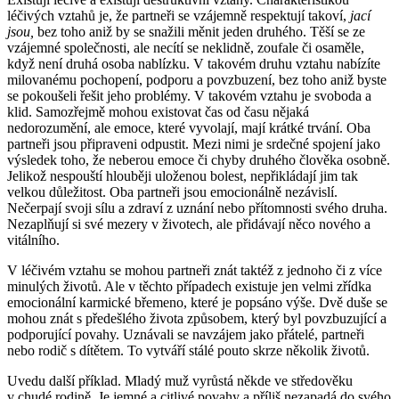
léčivých vztahů je, že partneři se vzájemně respektují takoví,
jací
jsou,
bez toho aniž by se snažili měnit jeden druhého. Těší se ze
vzájemné společnosti, ale necítí se neklidně, zoufale či osaměle,
když není druhá osoba nablízku. V takovém druhu vztahu nabízíte
milovanému pochopení, podporu a povzbuzení, bez toho aniž byste
se pokoušeli řešit jeho problémy. V takovém vztahu je svoboda a
klid. Samozřejmě mohou existovat čas od času nějaká
nedorozumění, ale emoce, které vyvolají, mají krátké trvání. Oba
partneři jsou připraveni odpustit. Mezi nimi je srdečné spojení jako
výsledek toho, že neberou emoce či chyby druhého člověka osobně.
Jelikož nespouští hlouběji uloženou bolest, nepřikládají jim tak
velkou důležitost. Oba partneři jsou emocionálně nezávislí.
Nečerpají svoji sílu a zdraví z uznání nebo přítomnosti svého druha.
Nezaplňují si své mezery v životech, ale přidávají něco nového a
vitálního.
V léčivém vztahu se mohou partneři znát taktéž z jednoho či z více
minulých životů. Ale v těchto případech existuje jen velmi zřídka
emocionální karmické břemeno, které je popsáno výše. Dvě duše se
mohou znát s předešlého života způsobem, který byl povzbuzující a
podporující povahy. Uznávali se navzájem jako přátelé, partneři
nebo rodič s dítětem. To vytváří stálé pouto skrze několik životů.
Uvedu další příklad. Mladý muž vyrůstá někde ve středověku
v chudé rodině. Je jemné a citlivé povahy a příliš nezapadá do svého