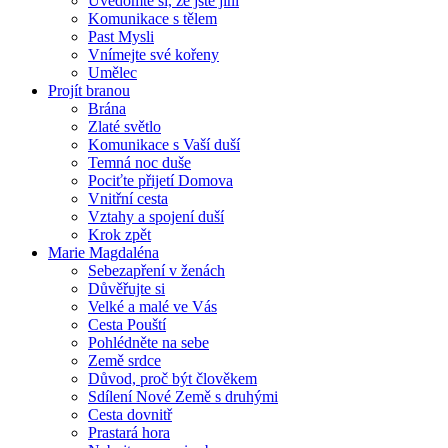
Uvědomte si, že jste jiní
Komunikace s tělem
Past Mysli
Vnímejte své kořeny
Umělec
Projít branou
Brána
Zlaté světlo
Komunikace s Vaší duší
Temná noc duše
Pociťte přijetí Domova
Vnitřní cesta
Vztahy a spojení duší
Krok zpět
Marie Magdaléna
Sebezapření v ženách
Důvěřujte si
Velké a malé ve Vás
Cesta Pouští
Pohlédněte na sebe
Země srdce
Důvod, proč být člověkem
Sdílení Nové Země s druhými
Cesta dovnitř
Prastará hora