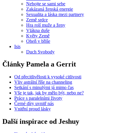
Nebojte se sami sebe
Zakázaná ženská energie
Sexualita a láska mezi partnery
Země srdce
Hra rolí muže a ženy
Vlákna duše
Květy Země
Oheň v břiše
Isis
Duch Svobody
Články Pamela a Gerrit
Od přecitlivělosti k vysoké citlivosti
Vliv astrální říše na channeling
Setkání s minulými já mimo čas
Vše je tak, jak by mělo být, nebo ne?
Práce s paralelními životy
Černé díry uvnitř nás
Vnitřní proud lásky
Další inspirace od Jeshuy