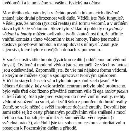
uvědomění a je umístěno za vašima fyzickýma očima.
Moc třetího oka vám byla v těchto prvních inkarnacích důvěrně
známá jako druhá přirozenost vaší duše. Věděli jste ?jak funguje?.
Věděli jste, že hmota (fyzická realita) má formu vědomí, a v určitém
stavu bytí že
je
vědomím. Skrze tyto základní pohledy do
jednoty
vědomí a hmoty
můžete ovlivnit a tvořit skutečnost tím, že učiníte
vnitřní kontakt s tímto vědomím v kuse hmoty. Takto jste mohli
doslova pohybovat hmotou a manipulovat s ní myslí. Znali jste
tajemství, které bylo v novějších dobách zapomenuto.
V současnosti vidíte hmotu (fyzickou realitu) oddělenou od vědomí
(mysli). Ovlivněni moderní vědou jste zapomněli, že všechny bytosti
jsou oduševněné. Zapomněli jste, že vše má nějakou formu vědomí,
s kterým se můžete spojit a spolupracovat tvořivým způsobem.
V těchto starých časech vám bylo toto poznání zcela jasné. Ale
během Atlantidy, kdy vaše srdeční centrum nebylo plně probuzeno,
bylo vaše třetí oko řízeno převážně centrem vůle či ega (
solar plexus
či třetí čakra). Stáli jste před vstupem do nové vnitřní reality, reality
vědomí založené na srdci, ale kvůli šoku z ponoření do husté reality
Země, se vaše něžné a svěží inspirace dočasně ztratily. Dovolili jste
sami sobě sejít z cesty přehnaným používáním vůle smíšené s mocí
třetího oka. Toužili jste učinit v širším měřítku věci lepšími (?
světelná práce?), ale činili jste tak sobeckou cestou s autoritativním
postojem k Pozemským duším a přírodě.