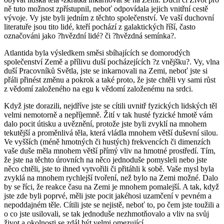
ně tuto možnost zpřístupnil, neboť odpovídala jejich vnitřní cestě
vývoje. Vy jste byli jedním z těchto společenství. Ve vaší duchovní
literatuře jsou tito lidé, kteří pochází z galaktických říší, často
označováni jako ?hvězdní lidé? či ?hvězdná semínka?.
Atlantida byla výsledkem směsi sbíhajících se domorodých
společenství Země a přílivu duší pocházejících ?z vnějšku?. Vy, vlna
duší Pracovníků Světla, jste se inkarnovali na Zemi, neboť jste si
přáli přinést změnu a pokrok a také proto, že jste chtěli vy sami růst
z vědomí založeného na egu k vědomí založenému na srdci.
Když jste dorazili, nejdříve jste se cítili uvnitř fyzických lidských těl
velmi nemotorně a nepříjemně. Žití v tak husté fyzické hmotě vám
dalo pocit útisku a uvěznění, protože jste byli zvyklí na mnohem
tekutější a proměnlivá těla, která vládla mnohem větší duševní silou.
Ve vyšších (méně hmotných či hustých) frekvencích či dimenzích
vaše duše měla mnohem větší přímý vliv na hmotné prostředí. Tím,
že jste na těchto úrovních na něco jednoduše pomysleli nebo jste
něco chtěli, jste to ihned vytvořili či přitáhli k sobě. Vaše mysl byla
zvyklá na mnohem rychlejší tvoření, než bylo na Zemi možné. Dalo
by se říci, že reakce času na Zemi je mnohem pomalejší. A tak, když
jste zde byli poprvé, měli jste pocit jakéhosi uzamčení v pevném a
nepoddajném těle. Cítili jste se nejistě, neboť to, po čem jste toužili a
o co jste usilovali, se tak jednoduše nezhmotňovalo a vliv na svůj
život a okolnosti se zdál být velmi omezující.