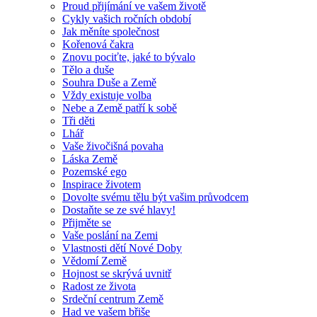
Proud přijímání ve vašem životě
Cykly vašich ročních období
Jak měníte společnost
Kořenová čakra
Znovu pociťte, jaké to bývalo
Tělo a duše
Souhra Duše a Země
Vždy existuje volba
Nebe a Země patří k sobě
Tři děti
Lhář
Vaše živočišná povaha
Láska Země
Pozemské ego
Inspirace životem
Dovolte svému tělu být vašim průvodcem
Dostaňte se ze své hlavy!
Přijměte se
Vaše poslání na Zemi
Vlastnosti dětí Nové Doby
Vědomí Země
Hojnost se skrývá uvnitř
Radost ze života
Srdeční centrum Země
Had ve vašem břiše