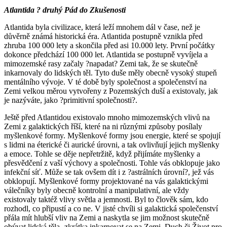
Atlantida ? druhý Pád do Zkušenosti
Atlantida byla civilizace, která leží mnohem dál v čase, než je
důvěrně známá historická éra. Atlantida postupně vznikla před
zhruba 100 000 lety a skončila před asi 10.000 lety. První počátky
dokonce předchází 100 000 let. Atlantida se postupně vyvíjela a
mimozemské rasy začaly ?napadat? Zemi tak, že se skutečně
inkarnovaly do lidských těl. Tyto duše měly obecně vysoký stupeň
mentálního vývoje. V té době byly společnost a společenství na
Zemi velkou měrou vytvořeny z Pozemských duší a existovaly, jak
je nazýváte, jako ?primitivní společnosti?.
Ještě před Atlantidou existovalo mnoho mimozemských vlivů na
Zemi z galaktických říší, které na ni různými způsoby posílaly
myšlenkové formy. Myšlenkové formy jsou energie, které se spojují
s lidmi na éterické či aurické úrovni, a tak ovlivňují jejich myšlenky
a emoce. Tohle se děje nepřetržitě, když přijímáte myšlenky a
přesvědčení z vaší výchovy a společnosti. Tohle vás obklopuje jako
infekční síť. Může se tak ovšem dít i z ?astrálních úrovní?, jež vás
obklopují. Myšlenkové formy projektované na vás galaktickými
válečníky byly obecně kontrolní a manipulativní, ale vždy
existovaly taktéž vlivy světla a jemnosti. Byl to člověk sám, kdo
rozhodl, co připustí a co ne. V jisté chvíli si galaktická společenství
přála mít hlubší vliv na Zemi a naskytla se jim možnost skutečně
obývat lidská těla -zkrátka inkarnovat se na Zemi. Duch či Život pro