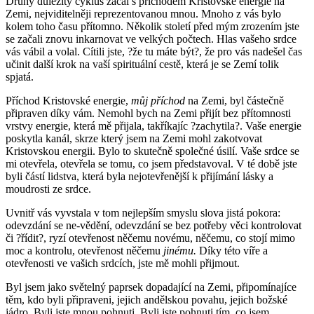
Druhý důležitý cyklus začal s příchodem Kristovské energie na
Zemi, nejviditelněji reprezentovanou mnou. Mnoho z vás bylo
kolem toho času přítomno. Několik století před mým zrozením jste
se začali znovu inkarnovat ve velkých počtech. Hlas vašeho srdce
vás vábil a volal. Cítili jste, ?že tu máte být?, že pro vás nadešel čas
učinit další krok na vaší spirituální cestě, která je se Zemí tolik
spjatá.
Příchod Kristovské energie,
můj příchod
na Zemi, byl částečně
připraven díky vám. Nemohl bych na Zemi přijít bez přítomnosti
vrstvy energie, která mě přijala, takříkajíc ?zachytila?. Vaše energie
poskytla kanál, skrze který jsem na Zemi mohl zakotvovat
Kristovskou energii. Bylo to skutečně společné úsilí. Vaše srdce se
mi otevřela, otevřela se tomu, co jsem představoval. V té době jste
byli částí lidstva, která byla nejotevřenější k přijímání lásky a
moudrosti ze srdce.
Uvnitř vás vyvstala v tom nejlepším smyslu slova jistá pokora:
odevzdání se ne-vědění, odevzdání se bez potřeby věci kontrolovat
či ?řídit?, ryzí otevřenost něčemu novému, něčemu, co stojí mimo
moc a kontrolu, otevřenost něčemu
jinému.
Díky této víře a
otevřenosti ve vašich srdcích, jste mě mohli přijmout.
Byl jsem jako světelný paprsek dopadající na Zemi, připomínajíce
těm, kdo byli připraveni, jejich andělskou povahu, jejich božské
jádro. Byli jste mnou pohnuti. Byli jste pohnuti tím, co jsem