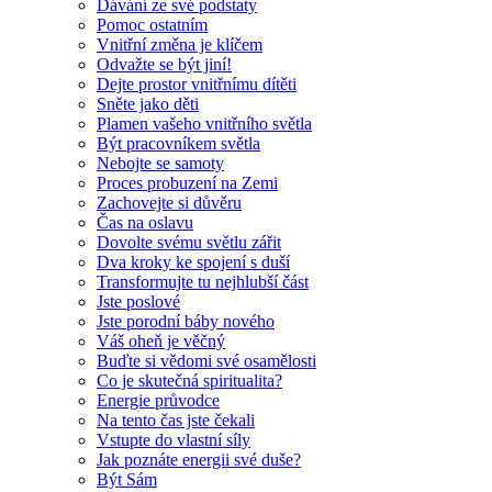
Dávání ze své podstaty
Pomoc ostatním
Vnitřní změna je klíčem
Odvažte se být jiní!
Dejte prostor vnitřnímu dítěti
Sněte jako děti
Plamen vašeho vnitřního světla
Být pracovníkem světla
Nebojte se samoty
Proces probuzení na Zemi
Zachovejte si důvěru
Čas na oslavu
Dovolte svému světlu zářit
Dva kroky ke spojení s duší
Transformujte tu nejhlubší část
Jste poslové
Jste porodní báby nového
Váš oheň je věčný
Buďte si vědomi své osamělosti
Co je skutečná spiritualita?
Energie průvodce
Na tento čas jste čekali
Vstupte do vlastní síly
Jak poznáte energii své duše?
Být Sám