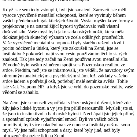
Když jste sem tedy vstoupili, byli jste zmatení. Zároveň jste měli
vysoce vycvičené mentální schopnosti, které se vyvinuly během
vašich předchozích galaktických životů. Vyslat myšlenkové formy a
projektovat je na ostatní žijící bytosti vyžadovalo vaši vlastní
duševní sílu. Vaše mysl byla jako sada ostrých nožů, která měla
dokázat jejich skutečný význam ve zcela odlišných prostředích.
Vaše vycvičené mentální schopnosti byly starého ražení a kvůli
pocitu odcizení a útisku, který jste zakoušeli na Zemi, jste se
instinktivně pokoušeli najít svou cestu používáním těchto starých
znalostí. Tak jste tedy začali na Zemi používat svou mentální sílu.
Původně bylo vašim záměrem spojit se s Pozemskou realitou ze
srdce. Předtím, než jste se inkarnovali, jste věděli, že navzdory svým
ohromným analytickým a psychickým silám, leží základy vašeho
srdce ladem a potřebují osít, potřebují malé semínka světla. Tohle
jste však ?zapomněli?, a když jste se vrhli do pozemské reality, vaše
vědomí se zahalilo.
Na Zemi jste se museli vypořádat s Pozemskými dušemi, které zde
žily jako lidské bytosti a vy jste jim příliš nerozuměli. Mysleli jste si,
že jsou to instinktivní a barbarské bytosti. Nechápali jste jejich přímý
a spontánní způsob vyjadřování emocí. Byli ve vašich očích
primitivní, byli více naladěni na své emoce a instinkty než na svou
mysl. Vy jste měli schopnosti a dary, které byly jiné, než byly
přirozené dispozice lidí na Zemi.