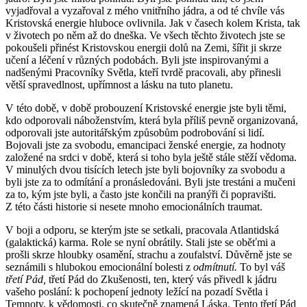
vyjadřoval a vyzařoval z mého vnitřního jádra, a od té chvíle vás
Kristovská energie hluboce ovlivnila. Jak v časech kolem Krista, tak
v životech po něm až do dneška. Ve všech těchto životech jste se
pokoušeli přinést Kristovskou energii dolů na Zemi, šířit ji skrze
učení a léčení v různých podobách. Byli jste inspirovanými a
nadšenými Pracovníky Světla, kteří tvrdě pracovali, aby přinesli
větší spravedlnost, upřímnost a lásku na tuto planetu.
V této době, v době probouzení Kristovské energie jste byli těmi,
kdo odporovali náboženstvím, která byla příliš pevně organizovaná,
odporovali jste autoritářským způsobům podrobování si lidí.
Bojovali jste za svobodu, emancipaci ženské energie, za hodnoty
založené na srdci v době, která si toho byla ještě stále stěží vědoma.
V minulých dvou tisících letech jste byli bojovníky za svobodu a
byli jste za to odmítání a pronásledováni. Byli jste trestáni a mučeni
za to, kým jste byli, a často jste končili na pranýři či popravišti.
Z této části historie si nesete mnoho emocionálních traumat.
V boji a odporu, se kterým jste se setkali, pracovala Atlantidská
(galaktická) karma. Role se nyní obrátily. Stali jste se oběťmi a
prošli skrze hloubky osamění, strachu a zoufalství. Důvěrně jste se
seznámili s hlubokou emocionální bolesti z
odmítnutí.
To byl váš
třetí Pád,
třetí Pád do Zkušenosti, ten, který vás přivedl k jádru
vašeho poslání: k pochopení jednoty ležící na pozadí Světla i
Temnoty, k vědomosti, co skutečně znamená Láska. Tento třetí Pád