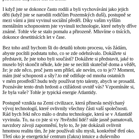
I když jste se dokonce často rodili a byli vychováváni jako jejich
děti (když jste se narodili rodičům Pozemských duší), postupně se
mezi vámi a jimi vyvinul sociální předěl. Díky vašim vyšším
mentálním schopnostem jste vyvinuli technologie, které nebyly dříve
známé. Tohle vše se stalo pomalu a přirozeně. Mluvíme o tisících,
dokonce desetitisících let v čase.
Bez toho aniž bychom šli do detailů tohoto procesu, vás žádám,
abyste pocítili podstatu toho, co se zde odehrávalo. Dokážete si
představit, že jste toho byli součástí? Dokážete si představit, jaké to
muselo být skončit někde, kde jste se necítili skutečně doma a vědět,
že: je zde něco, proč jsem sem přišel, ale nevím, co to je?? Moment,
mám jisté schopnosti a síly?.to mě odlišuje od mnoha ostatních
v mém prostředí?.budu tedy používat tyto talenty, abych se prosadil.
Poznáváte tento druh hrdosti a ctižádosti uvnitř vás? Vzpomínáte si,
že byla vaše? Tohle je typická energie Atlantidy.
Postupně vznikla na Zemi civilizace, která přinesla neslýchaný
vývoj technologií, které ovlivnily všechny části vaší společnosti.
Rád bych řekl něco málo o druhu technologie, která se v Atlantidě
vyvinula. To, na co jste si vy ?hvězdní lidé? stále jasně pamatovali,
navzdory závoji zapomnění, bylo to, že jste dokázali ovlivnit
hmotnou realitu tím, že jste používali sílu mysli, konkrétně třetí oko.
Třetí oko je energetické centrum (čakra) intuice a duševního