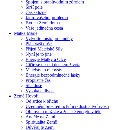
Spojení s prapůvodním zdrojem
Širší pole
Čas sklizně
Jádro vašeho problému
Být na Zemi doma
Vaše jedinečná cesta
Matka Marie
Vytvořte místo pro anděly
Plán vaší duše
Přijetí Mateřské Síly
Nyní je to jiné
Energie Matky a Otce
Ciťte se neseni dechem života
Mateřství a otcovství
Energie bezpodmínečné lásky
Propusťte čas
Síla duše
Vysoká citlivost
Země Hovoří
Od srdce k břichu
Uzemnění prostřednictvím radosti a tvořivosti
Obnovení mužské a ženské energie v těle
Andělé na Zemi
Spiritualita Země
Důvěřujte Zemi