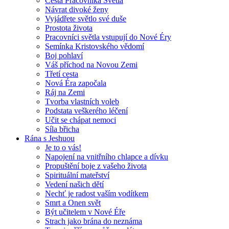
Cesta Pracovníka Světla
Návrat divoké ženy
Vyjádřete světlo své duše
Prostota života
Pracovníci světla vstupují do Nové Éry
Semínka Kristovského vědomí
Boj pohlaví
Váš příchod na Novou Zemi
Třetí cesta
Nová Éra započala
Ráj na Zemi
Tvorba vlastních voleb
Podstata veškerého léčení
Učit se chápat nemoci
Síla břicha
Rána s Jeshuou
Je to o vás!
Napojení na vnitřního chlapce a dívku
Propuštění boje z vašeho života
Spirituální mateřství
Vedení našich dětí
Nechť je radost vaším vodítkem
Smrt a Onen svět
Být učitelem v Nové Éře
Strach jako brána do neznáma