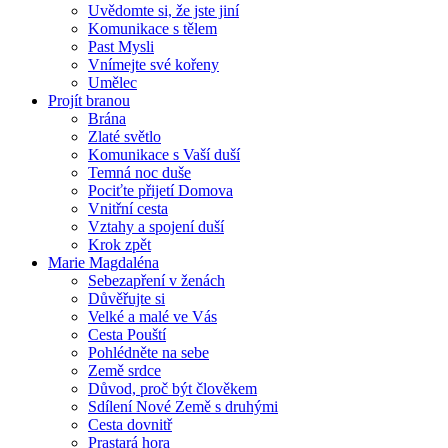
Uvědomte si, že jste jiní
Komunikace s tělem
Past Mysli
Vnímejte své kořeny
Umělec
Projít branou
Brána
Zlaté světlo
Komunikace s Vaší duší
Temná noc duše
Pociťte přijetí Domova
Vnitřní cesta
Vztahy a spojení duší
Krok zpět
Marie Magdaléna
Sebezapření v ženách
Důvěřujte si
Velké a malé ve Vás
Cesta Pouští
Pohlédněte na sebe
Země srdce
Důvod, proč být člověkem
Sdílení Nové Země s druhými
Cesta dovnitř
Prastará hora