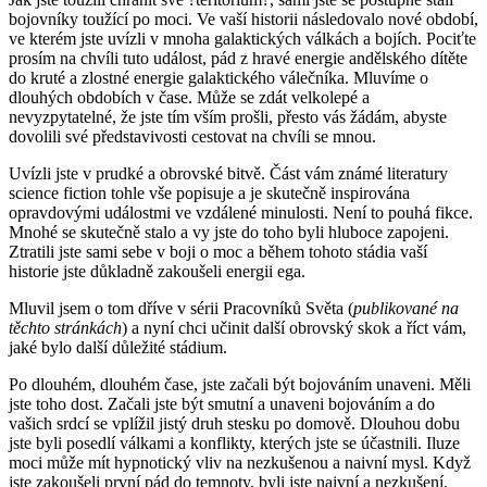
bojovníky toužící po moci. Ve vaší historii následovalo nové období,
ve kterém jste uvízli v mnoha galaktických válkách a bojích. Pociťte
prosím na chvíli tuto událost, pád z hravé energie andělského dítěte
do kruté a zlostné energie galaktického válečníka. Mluvíme o
dlouhých obdobích v čase. Může se zdát velkolepé a
nevyzpytatelné, že jste tím vším prošli, přesto vás žádám, abyste
dovolili své představivosti cestovat na chvíli se mnou.
Uvízli jste v prudké a obrovské bitvě. Část vám známé literatury
science fiction tohle vše popisuje a je skutečně inspirována
opravdovými událostmi ve vzdálené minulosti. Není to pouhá fikce.
Mnohé se skutečně stalo a vy jste do toho byli hluboce zapojeni.
Ztratili jste sami sebe v boji o moc a během tohoto stádia vaší
historie jste důkladně zakoušeli energii ega.
Mluvil jsem o tom dříve v sérii Pracovníků Světa (
publikované na
těchto stránkách
) a nyní chci učinit další obrovský skok a říct vám,
jaké bylo další důležité stádium.
Po dlouhém, dlouhém čase, jste začali být bojováním unaveni. Měli
jste toho dost. Začali jste být smutní a unaveni bojováním a do
vašich srdcí se vplížil jistý druh stesku po domově. Dlouhou dobu
jste byli posedlí válkami a konflikty, kterých jste se účastnili. Iluze
moci může mít hypnotický vliv na nezkušenou a naivní mysl. Když
jste zakoušeli první pád do temnoty, byli jste naivní a nezkušení.