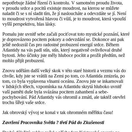
nepotřebuje žádné řízení či kontrolu. V samotném proudu života,
v proudu srdce a pocitů existuje moudrost, na kterou se můžete
naladit či se s ní sladit tím, že jí nasloucháte a odevzdáte se jí. Není
to moudrost vytvořená hlavou či vůlí, je to moudrost, která vpouští
vyšší perspektivu, hlas lásky.
Pomalu jste uvnitř sebe začali pociťovat toto mystické poznání, které
je doprovázeno pocitem pokory a odevzdání se. Dokonce ani pak
ještě nedozrál čas pro radostné probuzení energií srdce. Během
Atlantidy na vás padl stín, stín, který negativně ovlivňoval druhé
bytosti. Jeho účinky jste měly hluboce pocítit a prožít předtím, než
mohlo přijít probuzení.
Znovu udělám další velký skok v této staré historii a vezmu vás do
chvíle, kdy jste se vrátili na Zemi po tom, co Atlantida zmizela, po
tom, co byla vyplavena vlnami oceánu. Znovu jste se inkarnovali
v lidských tělech, vzpomínka na Atlantidu skrytá hluboko uvnitř
vaší paměti duše byla svázána pocitem zahanbení a sebe-
pochybování. Pád Atlantidy vás ohromil a zmátl, ale taktéž otevřel
trochu šířeji vaše srdce.
Jak obrovský vývoj se konal v tak ohromném měřítku času!
Zavržení Pracovníka Světla ? třetí Pád do Zkušenosti