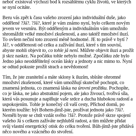
neboť existoval výchozí bod k rozsáhlému cyklu životů, ve kterých
se nyní ocitáte.
Beru vás zpět k času vašeho zrození jako individuální duše, jako
oddělené ?Já?. ?Já?, které je vám známo nyní, bylo celkem novým
jevem ve vesmíru. Být odděleným a individuálním vám umožnilo
shromáždit velké množství zkušeností, a ano taktéž množství iluzí.
To ovšem nečiní toto zrození méně hodnotné. JE to právě v bytí ?
Já?, v oddělenosti od celku a zažívání iluzí, které s tím souvisí,
abyste mohli objevit
to, co tohle já není.
Můžete objevit iluzi a prožít
ji skrz naskrz. Na počátku tohle nebylo možné. Zpočátku zde bylo
Jedno jako neoddělitelný oceán lásky a jednoty a nic mimo to. Nyní
se odtud pokuste prožít strach a nevědomost!
Tím, že jste zranitelní a máte sklony k iluzím, sbíráte ohromné
množství zkušeností, které vám umožňují skutečně pochopit, co
znamená jednota, co znamená láska
na úrovni prožitku.
Pochopíte,
co je láska, ne jako abstraktní pojem, ale jako živoucí, tvořivá síla,
která vás posunuje a naplňuje vaše srdce a ducha hlubokou radostí a
uspokojením. Tohle je konečný cíl vaší cesty, Příchod domů, po
kterém toužíte: být Bohem-jímž-jste, prožívat jednotu jako ?Já?.
Neměli byste se chtít vzdát svého ?Já?. Protože právě skrze spojení
vašeho Já s celkem zažíváte nejhlubší radost, a tím můžete přidat
svůj vlastní energetický otisk do celku tvoření. Bůh-jímž-jste přidává
něco nového a vzácného do stvoření.