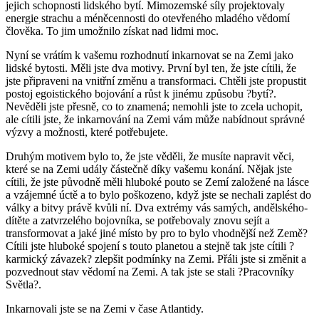
jejich schopnosti lidského bytí. Mimozemské síly projektovaly
energie strachu a méněcennosti do otevřeného mladého vědomí
člověka. To jim umožnilo získat nad lidmi moc.
Nyní se vrátím k vašemu rozhodnutí inkarnovat se na Zemi jako
lidské bytosti. Měli jste dva motivy. První byl ten, že jste cítili, že
jste připraveni na vnitřní změnu a transformaci. Chtěli jste propustit
postoj egoistického bojování a růst k jinému způsobu ?bytí?.
Nevěděli jste přesně, co to znamená; nemohli jste to zcela uchopit,
ale cítili jste, že inkarnování na Zemi vám může nabídnout správné
výzvy a možnosti, které potřebujete.
Druhým motivem bylo to, že jste věděli, že musíte napravit věci,
které se na Zemi udály částečně díky vašemu konání. Nějak jste
cítili, že jste původně měli hluboké pouto se Zemí založené na lásce
a vzájemné úctě a to bylo poškozeno, když jste se nechali zaplést do
války a bitvy právě kvůli ní. Dva extrémy vás samých, andělského-
dítěte a zatvrzelého bojovníka, se potřebovaly znovu sejít a
transformovat a jaké jiné místo by pro to bylo vhodnější než Země?
Cítili jste hluboké spojení s touto planetou a stejně tak jste cítili ?
karmický závazek? zlepšit podmínky na Zemi. Přáli jste si změnit a
pozvednout stav vědomí na Zemi. A tak jste se stali ?Pracovníky
Světla?.
Inkarnovali jste se na Zemi v čase Atlantidy.