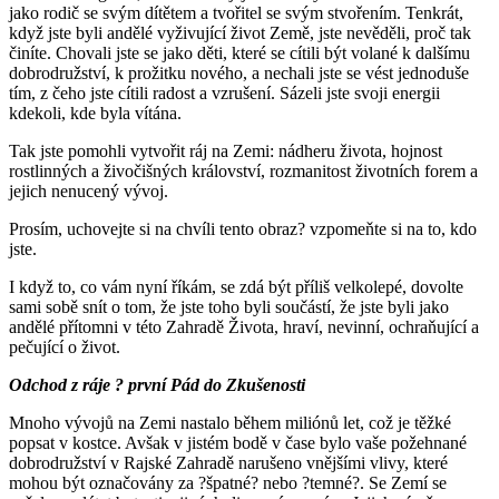
jako rodič se svým dítětem a tvořitel se svým stvořením. Tenkrát,
když jste byli andělé vyživující život Země, jste nevěděli, proč tak
činíte. Chovali jste se jako děti, které se cítili být volané k dalšímu
dobrodružství, k prožitku nového, a nechali jste se vést jednoduše
tím, z čeho jste cítili radost a vzrušení. Sázeli jste svoji energii
kdekoli, kde byla vítána.
Tak jste pomohli vytvořit ráj na Zemi: nádheru života, hojnost
rostlinných a živočišných království, rozmanitost životních forem a
jejich nenucený vývoj.
Prosím, uchovejte si na chvíli tento obraz? vzpomeňte si na to, kdo
jste.
I když to, co vám nyní říkám, se zdá být příliš velkolepé, dovolte
sami sobě snít o tom, že jste toho byli součástí, že jste byli jako
andělé přítomni v této Zahradě Života, hraví, nevinní, ochraňující a
pečující o život.
Odchod z ráje ? první Pád do Zkušenosti
Mnoho vývojů na Zemi nastalo během miliónů let, což je těžké
popsat v kostce. Avšak v jistém bodě v čase bylo vaše požehnané
dobrodružství v Rajské Zahradě narušeno vnějšími vlivy, které
mohou být označovány za ?špatné? nebo ?temné?. Se Zemí se