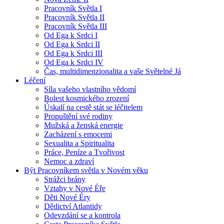
Pracovník Světla I
Pracovník Světla II
Pracovník Světla III
Od Ega k Srdci I
Od Ega k Srdci II
Od Ega k Srdci III
Od Ega k Srdci IV
Čas, multidimenzionalita a vaše Světelné Já
Léčení
Síla vašeho vlastního vědomí
Bolest kosmického zrození
Úskalí na cestě stát se léčitelem
Propuštění své rodiny
Mužská a ženská energie
Zacházení s emocemi
Sexualita a Spiritualita
Práce, Peníze a Tvořivost
Nemoc a zdraví
Být Pracovníkem světla v Novém věku
Strážci brány
Vztahy v Nové Éře
Děti Nové Éry
Dědictví Atlantidy
Odevzdání se a kontrola