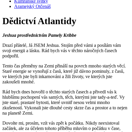
Kumránské svitky
Aramejský Otčenáš
Dědictví Atlantidy
Jeshua prostřednictvím Pamely Kribbe
Drazí přátelé, Já JSEM Jeshua. Stojím před vámi a posílám vám
svoji energii a lásku. Rád bych vás v těchto náročných časech
podpořil.
Tento čas přeměny na Zemi přináší na povrch mnoho starých věcí.
Staré energie se vynořují z časů, které již dávno pominuly, z časů,
ve kterých jste byli inkarnováni a žili životy, ve kterých jste
zakoušeli mnohé.
Rád bych dnes hovořil o těchto starých časech a přivedl vás k
hlubšímu pochopení vás samých, těch, kterými jste tady-a-teď. Vy
jste staré, prastaré bytosti, které uvnitř nesou velmi mnoho
zkušeností. Vykonali jste dlouhé cesty skrze čas a prostor a to nejen
na planetě Zemi.
Dovolte mi, prosím, vzít vás zpět k počátku. Nikdy neexistoval
začátek, ale za účelem tohoto příběhu mluvím o počátku v čase,