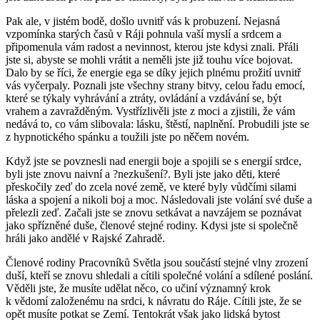
Pak ale, v jistém bodě, došlo uvnitř vás k probuzení. Nejasná
vzpomínka starých časů v Ráji pohnula vaší myslí a srdcem a
připomenula vám radost a nevinnost, kterou jste kdysi znali. Přáli
jste si, abyste se mohli vrátit a neměli jste již touhu více bojovat.
Dalo by se říci, že energie ega se díky jejich plnému prožití uvnitř
vás vyčerpaly. Poznali jste všechny strany bitvy, celou řadu emocí,
které se týkaly vyhrávání a ztráty, ovládání a vzdávání se, být
vrahem a zavražděným. Vystřízlivěli jste z moci a zjistili, že vám
nedává to, co vám slibovala: lásku, štěstí, naplnění. Probudili jste se
z hypnotického spánku a toužili jste po něčem novém.
Když jste se povznesli nad energii boje a spojili se s energií srdce,
byli jste znovu naivní a ?nezkušení?. Byli jste jako děti, které
přeskočily zeď do zcela nové země, ve které byly vůdčími silami
láska a spojení a nikoli boj a moc. Následovali jste volání své duše a
přelezli zeď. Začali jste se znovu setkávat a navzájem se poznávat
jako spřízněné duše, členové stejné rodiny. Kdysi jste si společně
hráli jako andělé v Rajské Zahradě.
Členové rodiny Pracovníků Světla jsou součástí stejné vlny zrození
duší, kteří se znovu shledali a cítili společné volání a sdílené poslání.
Věděli jste, že musíte udělat něco, co učiní významný krok
k vědomí založenému na srdci, k návratu do Ráje. Cítili jste, že se
opět musíte potkat se Zemí. Tentokrát však jako lidská bytost