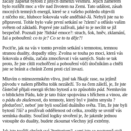
začaly zaplétat bytosti z jiných dimenzí vesmíru. Jejich záměrem
bylo rozšířit moc a vliv nad životem na Zemi. Tato událost, zásah
mocných temných energií, které se z vašeho pohledu objevili
z ničeho nic, hluboce šokovala vaše andělské-Já. Nebyli jste na to
připraveni. Tohle bylo vaše první setkání se ?zlem? a otřáslo vašim
světem od základů. Poprvé jste zažívali, jaké to je necítit se již
bezpečně. Poznali jste ?lidské emoce?: strach, šok, hněv, zklamání,
žal a pobouření:
co to je? Co se to tu děje?!
Pociťte, jak na vás v tomto prvním setkání s temnotou, temnou
stranou duality, dopadly stíny. Zvolna se touha po moci, která vás
šokovala a děsila, začala zmocňovat i vás samých. Stalo se tak
proto, že jste cítili rozhořčení a pobouření vůči útočníkům a chtěli
jste se bránit a chránit Zemi proti cizí invazi.
Mluvím o mimozemském vlivu, jisté tak říkajíc rase, na jejímž
původu v našem příběhu tolik nezáleží. To na čem záleží, je, že jste
částečně přijali energii těchto bytostí a to způsobilo
pád.
Nemluvím
o biblickém Pádu, kde je tato fráze spojována s hříchem a vinou, ale
o
pádu do zkušenosti,
do temnoty, který byl v jistém smyslu ?
předurčen?, neboť jste byli součástí duálního světa. Tím, že jste byli
bytostí ?Já? a prožívali oddělenost od celku, zrodily se uvnitř vás
semínka duality. Součástí logiky stvoření je, že jakmile jednou
vstoupíte do duality, budete zkoumat všechny její extrémy.
Jak jste toužili chránit své ?teritorium?, sami jste se postupně stali