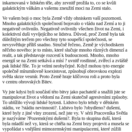
inkarnovaná v lidském těle, aby zevnitř prožila to, co se kvůli
galaktickým válkám a vašemu zneužití moci na Zemi stalo.
Ve vašem boji o moc byla Země vždy ohniskem vaší pozornosti.
Mnoho galaktických společností bojovalo o vládu nad Zemí a to ji
negativně ovlivnilo. Negativně ovlivnily všechen život na Zemi, i
kolektivní duši vyvíjejícího se lidstva. Důvod, proč Země byla tak
důležitým terčem pro všechny tyto soupeřící společnosti, se
nevysvětluje příliš snadno. Stručně řečeno, Země je východiskem
něčeho nového: je to místo, které slučuje mnoho různých dimenzí a
realit, a tak představuje rozcestí k budoucnosti. Mnoho, mnoho
energií se na Zemi setkává a mísí ? uvnitř rostlinné, zvířecí a zvláště
pak lidské říše. To je velmi neobyčejné. Když mohou tyto energie
společně mírumilovně koexistovat, způsobují obrovskou explozi
světla skrze vesmír. Proto Země hraje klíčovou roli a proto byla
v centru obrovských Bitev.
Vy jste kdysi byli součástí této bitvy jako pachatelé a snažili jste se
manipulovat život a vědomí na Zemi skutečně agresivními způsoby.
To ublížilo vývoji lidské bytosti. Lidstvo bylo tehdy v dětském
stádiu, ve ?stádiu nevinnosti?. Lidstvo bylo ?obydleno? dušemi,
které byly z jiné vlny zrození, než jste vy. V sérii Pracovníka Světla
je nazýváme ?Pozemskými dušemi?. Byla to skupina duší, která
byla mladší než vy, která se chtěla na Zemi brzy projevit a musela se
vypořádat s vnějšími mimozemskými manipulacemi, které zúžili