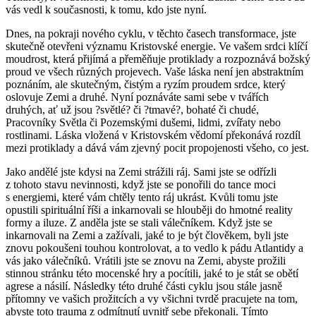
vás vedl k současnosti, k tomu, kdo jste nyní.
Dnes, na pokraji nového cyklu, v těchto časech transformace, jste
skutečně otevřeni významu Kristovské energie. Ve vašem srdci klíčí
moudrost, která přijímá a přeměňuje protiklady a rozpoznává božský
proud ve všech různých projevech. Vaše láska není jen abstraktním
poznáním, ale skutečným, čistým a ryzím proudem srdce, který
oslovuje Zemi a druhé. Nyní poznáváte sami sebe v tvářích
druhých, ať už jsou ?světlé? či ?tmavé?, bohaté či chudé,
Pracovníky Světla či Pozemskými dušemi, lidmi, zvířaty nebo
rostlinami. Láska vložená v Kristovském vědomí překonává rozdíl
mezi protiklady a dává vám zjevný pocit propojenosti všeho, co jest.
Jako andělé jste kdysi na Zemi strážili ráj. Sami jste se odřízli
z tohoto stavu nevinnosti, když jste se ponořili do tance moci
s energiemi, které vám chtěly tento ráj ukrást. Kvůli tomu jste
opustili spirituální říši a inkarnovali se hlouběji do hmotné reality
formy a iluze. Z anděla jste se stali válečníkem. Když jste se
inkarnovali na Zemi a zažívali, jaké to je být člověkem, byli jste
znovu pokoušeni touhou kontrolovat, a to vedlo k pádu Atlantidy a
vás jako válečníků. Vrátili jste se znovu na Zemi, abyste prožili
stinnou stránku této mocenské hry a pocítili, jaké to je stát se obětí
agrese a násilí. Následky této druhé části cyklu jsou stále jasně
přítomny ve vašich prožitcích a vy všichni tvrdě pracujete na tom,
abyste toto trauma z odmítnutí uvnitř sebe překonali. Tímto