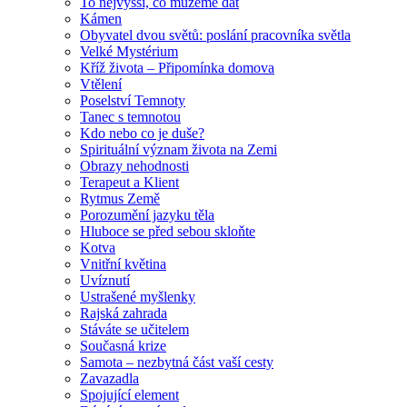
To nejvyšší, co můžeme dát
Kámen
Obyvatel dvou světů: poslání pracovníka světla
Velké Mystérium
Kříž života – Připomínka domova
Vtělení
Poselství Temnoty
Tanec s temnotou
Kdo nebo co je duše?
Spirituální význam života na Zemi
Obrazy nehodnosti
Terapeut a Klient
Rytmus Země
Porozumění jazyku těla
Hluboce se před sebou skloňte
Kotva
Vnitřní květina
Uvíznutí
Ustrašené myšlenky
Rajská zahrada
Stáváte se učitelem
Současná krize
Samota – nezbytná část vaší cesty
Zavazadla
Spojující element