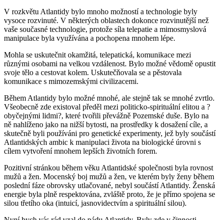
V rozkvětu Atlantidy bylo mnoho možností a technologie byly
vysoce rozvinuté. V některých oblastech dokonce rozvinutější než
vaše současné technologie, protože síla telepatie a mimosmyslová
manipulace byla využívána a pochopena mnohem lépe.
Mohla se uskutečnit okamžitá, telepatická, komunikace mezi
různými osobami na velkou vzdálenost. Bylo možné vědomě opustit
svoje tělo a cestovat kolem. Uskutečňovala se a pěstovala
komunikace s mimozemskými civilizacemi.
Během Atlantidy bylo možné mnohé, ale stejně tak se mnohé zvrtlo.
Všeobecně zde existoval předěl mezi politicko-spirituální elitou a ?
obyčejnými lidmi?, které tvořili převážně Pozemské duše. Bylo na
ně nahlíženo jako na nižší bytosti, na prostředky k dosažení cíle, a
skutečně byli používáni pro genetické experimenty, jež byly součástí
Atlantidských ambic k manipulaci života na biologické úrovni s
cílem vytvoření mnohem lepších životních forem.
Pozitivní stránkou během věku Atlantidské společnosti byla rovnost
mužů a žen. Mocenský boj mužů a žen, ve kterém byly ženy během
poslední fáze obrovsky utlačované, nebyl součástí Atlantidy. Ženská
energie byla plně respektována, zvláště proto, že je přímo spojena se
silou třetího oka (intuicí, jasnovidectvím a spirituální silou).
Nyní bych vás rád vzal do pádu Atlantidy. Byly zde v činnosti