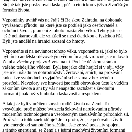
Stejně tak jste poskytovali lásku, péči a éterickou výživu živočišným
formám života.
Vzpomínky uvnitř vás na ?ráj? či Rajskou Zahradu, na dokonale
vyváženou přírodu, na které jste se podíleli jako ošetřovatelé a
ochránci života, pramení z tohoto prastarého věku. Tehdy jste se
ještě neinkarnovali, ale vznášeli se mezi éterickou a fyzickou říší.
Byli jste andělé na hranici zrození do hmoty.
Vzpomeňte si na nevinnost tohoto věku, vzpomeňte si, jaké to bylo
být tímto andělsko-dévovským vědomím a jak vroucně jste milovali
Zemi a všechny projevy života na ní. Pociťte dětskou stránku
vašeho tehdejšího vědomí. Byli jste jako děti hrající si v ráji, vždy
jste měli náladu na dobrodružství, žertování, smích, na prožívání
radosti ze svobodného vyjadřování sebe sama v bezpečném
prostředí. Navzdory své hravosti jste měli obrovskou úctu k vůdčím
zákonům života a ani by vás nenapadlo zacházet s životními
formami jinak než s hlubokou laskavostí a respektem.
A tak jste byli v určitém smyslu rodiči života na Zemi. To
vysvětluje, proč můžete být zcela šokováni narušováním přírody
moderními technologiemi a všeobecným zneužíváním přírodních sil.
Proč vás to tolik zneklidňuje? Je to proto, že jste pečovali a živili
tyto energie od samotného začátku. Jste ze své podstaty spojeni
s těmito energiemi, se Zemí a s jejími mnohými životními formami