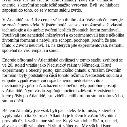
energie, s kterými se stále ještě snažíte vyrovnat. Byli jste hluboce
zapojeni do toho, co se v tomto stádiu zvrtlo.
V Atlantidě jste žili z center vůle a třetího oka. Vaše srdeční energie
se značně neotevřela. V jistém bodě jste se do možností vaší vlastní
technologie a do ambic tvoření lepších životních forem zamilovali.
Používali jste genetické inženýrství a experimentovali jste s několika
životními formami a nebyli jste schopni pochopit,
pocítit
, že jste
tímto k Životu neuctiví. Ti, na kterých jste experimentovali, nemohli
spoléhat na vaši empatii a soucit.
Energie přítomná v Atlantidské civilizaci v tomto stádiu zvrhlosti se
ve 20. století vrátila jako Nacistický režim v Německu. Kruté
experimenty a obecný postoj klinického chladu k ?nižším životním
formám? byly podstatnou částí tohoto režimu. Nedostatek soucitu a
empatie vyjadřované vůči spáchanému, nedostatek citu a
mechanický způsob ?zacházení? s oběťmi byly podobné postoji
v Atlantidě. Nyní vás to zaplňuje pocitem zděšení. V existencích,
které přišly po Atlantidě, jste viděli a cítili druhou stranu toho všeho,
stranu oběti.
Během Atlantidy jste však byli pachatelé. Je to místo, z kterého
vyplynula určitá ?karma?. Atlantida je klíčem k vašim ?životům
provinilců?, k vaší temné stránce. Když vám tohle říkám, nechci,
abyste se cítili zahanbení či vinní, vůbec ne. My všichni jsme