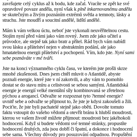
završujete celý cyklus až k bodu, kde začal. Vracíte se zpět ke své
opravdové povaze anděla, nyní však k
plně inkarnovanému andělu
se skutečným a živým poznáním extrémů světla a temnoty, lásky a
strachu. Jste moudří a soucitní andělé, lidští andělé.
Mám k vám velkou úctu, neboť jste vykonali neuvěřitelnou cestu.
Stojím nyní před vámi jako vám rovný. Jsem zde jako učitel a
průvodce, ale stejně tak jako bratr a přítel. Rád bych vám nabídl
svou lásku a přátelství nejen v abstraktním podání, ale jako
hmatatelnou energii přátelství a pochopení. Vím, kdo jste.
Nyní sami
sebe poznáváte v mé tváři.
Jste na konci významného cyklu času, ve kterém jste prošli skrze
mnohé zkušenosti. Dnes jsem chtěl mluvit o Atlantidě, abyste
poznali energie, které jste v ní zakotvili, a aby vám to pomohlo
dostat se do stavu míru a celistvosti se sebou samými. Atlantidská
energie je energií velké mentální síly kombinovaná se zřetelnou
pýchou a arogancí. Odvažte se rozpoznat tyto ?temné energie?
uvnitř sebe a odvažte se přijmout to, že jste je kdysi zakoušeli a žili.
Pociťte, že jste byli pachatelé stejně jako oběti. Dovolte tomuto
faktu vstoupit do vašeho vědomí a otevřít bránu k hlubší moudrosti,
kterou ve vašem životě můžete přijmout: moudrosti bez jakéhokoli
hodnocení. Když si budete vědomi své temné stránky, propustíte
hodnocení druhých, zda jsou dobří či špatní, a dokonce i hodnocení
sebe sama. Všechny důvody pro posuzování odpadnou. Propuštění