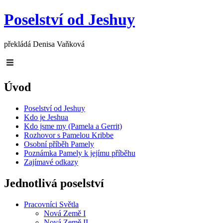
Poselství od Jeshuy
překládá Denisa Vaňková
Úvod
Poselství od Jeshuy
Kdo je Jeshua
Kdo jsme my (Pamela a Gerrit)
Rozhovor s Pamelou Kribbe
Osobní příběh Pamely
Poznámka Pamely k jejímu příběhu
Zajímavé odkazy
Jednotlivá poselství
Pracovníci Světla
Nová Země I
Nová Země II