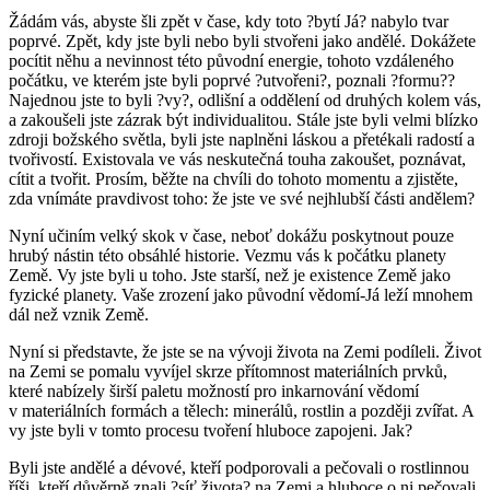
Žádám vás, abyste šli zpět v čase, kdy toto ?bytí Já? nabylo tvar
poprvé. Zpět, kdy jste byli nebo byli stvořeni jako andělé. Dokážete
pocítit něhu a nevinnost této původní energie, tohoto vzdáleného
počátku, ve kterém jste byli poprvé ?utvořeni?, poznali ?formu??
Najednou jste to byli ?vy?, odlišní a oddělení od druhých kolem vás,
a zakoušeli jste zázrak být individualitou. Stále jste byli velmi blízko
zdroji božského světla, byli jste naplněni láskou a přetékali radostí a
tvořivostí. Existovala ve vás neskutečná touha zakoušet, poznávat,
cítit a tvořit. Prosím, běžte na chvíli do tohoto momentu a zjistěte,
zda vnímáte pravdivost toho: že jste ve své nejhlubší části andělem?
Nyní učiním velký skok v čase, neboť dokážu poskytnout pouze
hrubý nástin této obsáhlé historie. Vezmu vás k počátku planety
Země. Vy jste byli u toho. Jste starší, než je existence Země jako
fyzické planety. Vaše zrození jako původní vědomí-Já leží mnohem
dál než vznik Země.
Nyní si představte, že jste se na vývoji života na Zemi podíleli. Život
na Zemi se pomalu vyvíjel skrze přítomnost materiálních prvků,
které nabízely širší paletu možností pro inkarnování vědomí
v materiálních formách a tělech: minerálů, rostlin a později zvířat. A
vy jste byli v tomto procesu tvoření hluboce zapojeni. Jak?
Byli jste andělé a dévové, kteří podporovali a pečovali o rostlinnou
říši, kteří důvěrně znali ?síť života? na Zemi a hluboce o ni pečovali.