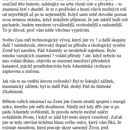
součástí této historie, nabírajíce na sebe různé role a převleky – to
znamená
bytí v dualitě.
Je to o prožívání a hraní všech možných rolí
od nejsvětlejší až po tu nejtemnější. Když sami sobě dovolíte poznat
svou temnou stránku, když dokážete přijmout, že jste taktéž hráli roli
pachatele, budete mnohem vyváženější, svobodnější a radostnější.
To je důvod, proč vám tohle všechno vyprávím.
Svého času měl technologický vývoj, který jste vy ? a další skupiny
duší ? následovali, obrovský dopad na přírodu a ekologický systém
Země byl narušen. Pád Atlantidy se neodehrál najednou. Bylo
mnoho varujících znamení ? volání přírody ? ale, když nebylo na
tato volání dbáno, objevilo se enormní množství přírodních
katastrof, jejichž prostřednictvím byla Atlantidská civilizace
zaplavena a zničena.
Jak vás to na vnitřní úrovni ovlivnilo? Byl to šokující zážitek,
traumatický zážitek; byl to další Pád, druhý Pád do hluboké
Zkušenosti.
Během vašich inkarnací na Zemi jste časem ztratili spojení s energií
srdce, kterého jste měli dosáhnout. Silněji než kdy dřív jste si po
pádu Atlantidy uvědomili, že pravdu nebylo možné nalézt
ovládáním života,
i když se zdál být tento úmysl vznešený. Začali
jste se tedy otevírat tichému hlasu svého srdce, který vám říká, že
existuje moudrost, která pracuje skrze samotný Život, jenž