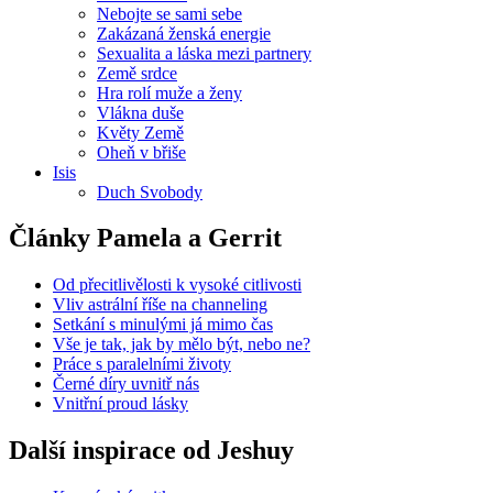
Nebojte se sami sebe
Zakázaná ženská energie
Sexualita a láska mezi partnery
Země srdce
Hra rolí muže a ženy
Vlákna duše
Květy Země
Oheň v břiše
Isis
Duch Svobody
Články Pamela a Gerrit
Od přecitlivělosti k vysoké citlivosti
Vliv astrální říše na channeling
Setkání s minulými já mimo čas
Vše je tak, jak by mělo být, nebo ne?
Práce s paralelními životy
Černé díry uvnitř nás
Vnitřní proud lásky
Další inspirace od Jeshuy