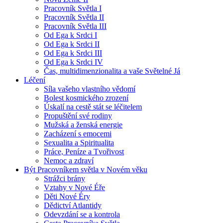
Pracovník Světla I
Pracovník Světla II
Pracovník Světla III
Od Ega k Srdci I
Od Ega k Srdci II
Od Ega k Srdci III
Od Ega k Srdci IV
Čas, multidimenzionalita a vaše Světelné Já
Léčení
Síla vašeho vlastního vědomí
Bolest kosmického zrození
Úskalí na cestě stát se léčitelem
Propuštění své rodiny
Mužská a ženská energie
Zacházení s emocemi
Sexualita a Spiritualita
Práce, Peníze a Tvořivost
Nemoc a zdraví
Být Pracovníkem světla v Novém věku
Strážci brány
Vztahy v Nové Éře
Děti Nové Éry
Dědictví Atlantidy
Odevzdání se a kontrola