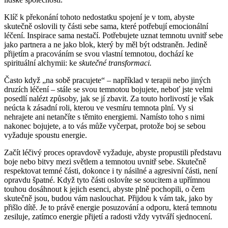
Klíč k překonání tohoto nedostatku spojení je v tom, abyste
skutečně oslovili ty části sebe sama, které potřebují emocionální
léčení. Inspirace sama nestačí. Potřebujete uznat temnotu uvnitř sebe
jako partnera a ne jako blok, který by měl být odstraněn. Jedině
přijetím a pracováním se svou vlastní temnotou, dochází ke
spirituální alchymii: ke
skutečné transformaci.
Často když „na sobě pracujete“ – například v terapii nebo jiných
druzích léčení – stále se svou temnotou bojujete, neboť jste velmi
posedlí nalézt způsoby, jak se jí zbavit. Za touto horlivostí je však
neúcta k zásadní roli, kterou ve vesmíru temnota plní. Vy si
nehrajete ani netančíte s těmito energiemi. Namísto toho s nimi
nakonec bojujete, a to vás může vyčerpat, protože boj se sebou
vyžaduje spoustu energie.
Začít léčivý proces opravdově vyžaduje, abyste propustili představu
boje nebo bitvy mezi světlem a temnotou uvnitř sebe. Skutečně
respektovat temné části, dokonce i ty násilné a agresivní části, není
opravdu špatné. Když tyto části oslovíte se soucitem a upřímnou
touhou dosáhnout k jejich esenci, abyste plně pochopili, o čem
skutečně jsou, budou vám naslouchat. Přijdou k vám tak, jako by
přišlo dítě. Je to právě energie posuzování a odporu, která temnotu
zesiluje, zatímco energie přijetí a radosti vždy vytváří sjednocení.