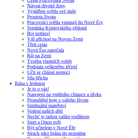
Cesta Pracovníka Světla
Návrat divoké ženy
Vyjádřete světlo své duše
Prostota života
Pracovníci světla vstupují do Nové Éry
Semínka Kristovského vědomí
Boj pohlaví
Váš příchod na Novou Zemi
Třetí cesta
Nová Éra započala
Ráj na Zemi
Tvorba vlastních voleb
Podstata veškerého léčení
Učit se chápat nemoci
Síla břicha
Rána s Jeshuou
Je to o vás!
Napojení na vnitřního chlapce a dívku
Propuštění boje z vašeho života
Spirituální mateřství
Vedení našich dětí
Nechť je radost vaším vodítkem
Smrt a Onen svět
Být učitelem v Nové Éře
Strach jako brána do neznáma