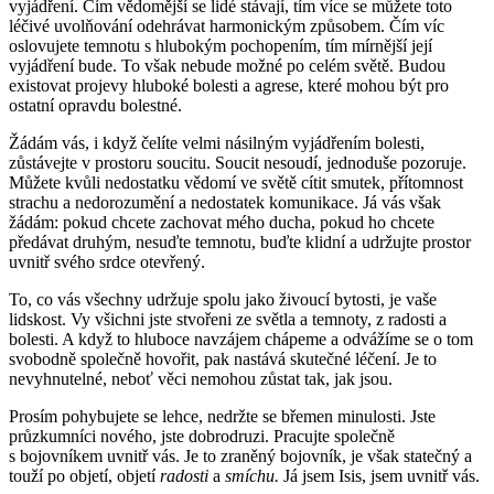
vyjádření. Čím vědomější se lidé stávají, tím více se můžete toto
léčivé uvolňování odehrávat harmonickým způsobem. Čím víc
oslovujete temnotu s hlubokým pochopením, tím mírnější její
vyjádření bude. To však nebude možné po celém světě. Budou
existovat projevy hluboké bolesti a agrese, které mohou být pro
ostatní opravdu bolestné.
Žádám vás, i když čelíte velmi násilným vyjádřením bolesti,
zůstávejte v prostoru soucitu. Soucit nesoudí, jednoduše pozoruje.
Můžete kvůli nedostatku vědomí ve světě cítit smutek, přítomnost
strachu a nedorozumění a nedostatek komunikace. Já vás však
žádám: pokud chcete zachovat mého ducha, pokud ho chcete
předávat druhým, nesuďte temnotu, buďte klidní a udržujte prostor
uvnitř svého srdce otevřený.
To, co vás všechny udržuje spolu jako živoucí bytosti, je vaše
lidskost. Vy všichni jste stvořeni ze světla a temnoty, z radosti a
bolesti. A když to hluboce navzájem chápeme a odvážíme se o tom
svobodně společně hovořit, pak nastává skutečné léčení. Je to
nevyhnutelné, neboť věci nemohou zůstat tak, jak jsou.
Prosím pohybujete se lehce, nedržte se břemen minulosti. Jste
průzkumníci nového, jste dobrodruzi. Pracujte společně
s bojovníkem uvnitř vás. Je to zraněný bojovník, je však statečný a
touží po objetí, objetí
radosti
a
smíchu.
Já jsem Isis, jsem uvnitř vás.