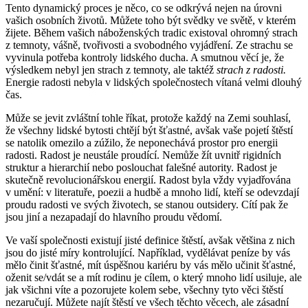
Tento dynamický proces je něco, co se odkrývá nejen na úrovni
vašich osobních životů. Můžete toho být svědky ve světě, v kterém
žijete. Během vašich náboženských tradic existoval ohromný strach
z temnoty, vášně, tvořivosti a svobodného vyjádření. Ze strachu se
vyvinula potřeba kontroly lidského ducha. A smutnou věcí je, že
výsledkem nebyl jen strach z temnoty, ale taktéž
strach z radosti.
Energie radosti nebyla v lidských společnostech vítaná velmi dlouhý
čas.
Může se jevit zvláštní tohle říkat, protože každý na Zemi souhlasí,
že všechny lidské bytosti chtějí být šťastné, avšak vaše pojetí štěstí
se natolik omezilo a zúžilo, že neponechává prostor pro energii
radosti. Radost je neustále proudící. Nemůže žít uvnitř rigidních
struktur a hierarchií nebo poslouchat falešné autority. Radost je
skutečně revolucionářskou energií. Radost byla vždy vyjadřována
v umění: v literatuře, poezii a hudbě a mnoho lidí, kteří se odevzdají
proudu radosti ve svých životech, se stanou outsidery. Cítí pak že
jsou jiní a nezapadají do hlavního proudu vědomí.
Ve vaší společnosti existují jisté definice štěstí, avšak většina z nich
jsou do jisté míry kontrolující. Například, vydělávat peníze by vás
mělo činit šťastné, mít úspěšnou kariéru by vás mělo učinit šťastné,
oženit se/vdát se a mít rodinu je cílem, o který mnoho lidí usiluje, ale
jak všichni víte a pozorujete kolem sebe, všechny tyto věci štěstí
nezaručují. Můžete najít štěstí ve všech těchto věcech, ale zásadní