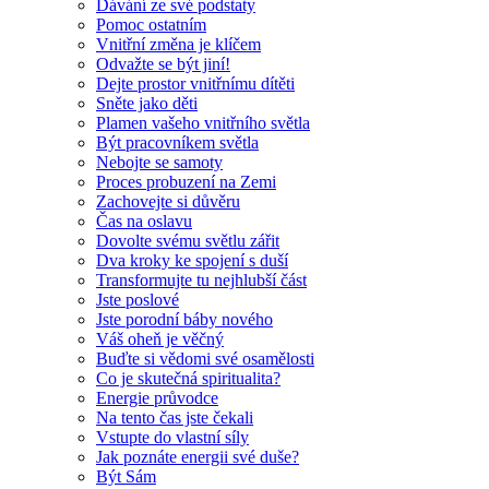
Dávání ze své podstaty
Pomoc ostatním
Vnitřní změna je klíčem
Odvažte se být jiní!
Dejte prostor vnitřnímu dítěti
Sněte jako děti
Plamen vašeho vnitřního světla
Být pracovníkem světla
Nebojte se samoty
Proces probuzení na Zemi
Zachovejte si důvěru
Čas na oslavu
Dovolte svému světlu zářit
Dva kroky ke spojení s duší
Transformujte tu nejhlubší část
Jste poslové
Jste porodní báby nového
Váš oheň je věčný
Buďte si vědomi své osamělosti
Co je skutečná spiritualita?
Energie průvodce
Na tento čas jste čekali
Vstupte do vlastní síly
Jak poznáte energii své duše?
Být Sám