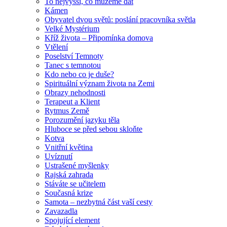
To nejvyšší, co můžeme dát
Kámen
Obyvatel dvou světů: poslání pracovníka světla
Velké Mystérium
Kříž života – Připomínka domova
Vtělení
Poselství Temnoty
Tanec s temnotou
Kdo nebo co je duše?
Spirituální význam života na Zemi
Obrazy nehodnosti
Terapeut a Klient
Rytmus Země
Porozumění jazyku těla
Hluboce se před sebou skloňte
Kotva
Vnitřní květina
Uvíznutí
Ustrašené myšlenky
Rajská zahrada
Stáváte se učitelem
Současná krize
Samota – nezbytná část vaší cesty
Zavazadla
Spojující element