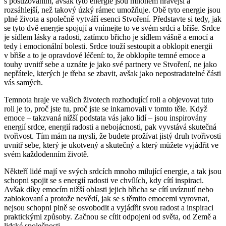
s posuzováním, avšak tyto energie jsou mnohem hravější a
rozsáhlejší, než takový úzký rámec umožňuje. Obě tyto energie jsou
plné života a společně vytváří esenci Stvoření. Představte si tedy, jak
se tyto dvě energie spojují a vnímejte to ve svém srdci a břiše. Srdce
je sídlem lásky a radosti, zatímco břicho je sídlem vášně a emocí a
tedy i emocionální bolesti. Srdce touží sestoupit a obklopit energii
v břiše a to je opravdové léčení: to, že obklopíte temné emoce a
touhy uvnitř sebe a uznáte je jako své partnery ve Stvoření, ne jako
nepřátele, kterých je třeba se zbavit, avšak jako nepostradatelné části
vás samých.
Temnota hraje ve vašich životech rozhodující roli a objevovat tuto
roli je to, proč jste tu, proč jste se inkarnovali v tomto těle. Když
emoce – takzvaná nižší podstata vás jako lidí – jsou inspirovány
energií srdce, energií radosti a nebojácnosti, pak vyvstává skutečná
tvořivost. Tím mám na mysli, že budete prožívat jistý druh tvořivosti
uvnitř sebe, který je ukotvený a skutečný a který můžete vyjádřit ve
svém každodenním životě.
Někteří lidé mají ve svých srdcích mnoho milující energie, a tak jsou
schopni spojit se s energií radosti ve chvílích, kdy cítí inspiraci.
Avšak díky emocím nižší oblasti jejich břicha se cítí uvíznutí nebo
zablokovaní a protože nevědí, jak se s těmito emocemi vyrovnat,
nejsou schopni plně se osvobodit a vyjádřit svou radost a inspiraci
praktickými způsoby. Začnou se cítit odpojeni od světa, od Země a
lidské společnosti.