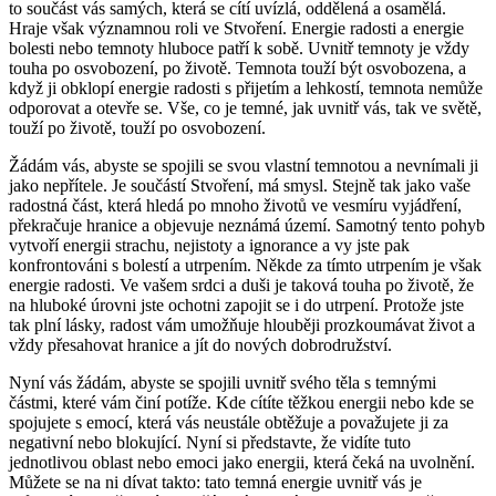
to součást vás samých, která se cítí uvízlá, oddělená a osamělá.
Hraje však významnou roli ve Stvoření. Energie radosti a energie
bolesti nebo temnoty hluboce patří k sobě. Uvnitř temnoty je vždy
touha po osvobození, po životě. Temnota touží být osvobozena, a
když ji obklopí energie radosti s přijetím a lehkostí, temnota nemůže
odporovat a otevře se. Vše, co je temné, jak uvnitř vás, tak ve světě,
touží po životě, touží po osvobození.
Žádám vás, abyste se spojili se svou vlastní temnotou a nevnímali ji
jako nepřítele. Je součástí Stvoření, má smysl. Stejně tak jako vaše
radostná část, která hledá po mnoho životů ve vesmíru vyjádření,
překračuje hranice a objevuje neznámá území. Samotný tento pohyb
vytvoří energii strachu, nejistoty a ignorance a vy jste pak
konfrontováni s bolestí a utrpením. Někde za tímto utrpením je však
energie radosti. Ve vašem srdci a duši je taková touha po životě, že
na hluboké úrovni jste ochotni zapojit se i do utrpení. Protože jste
tak plní lásky, radost vám umožňuje hlouběji prozkoumávat život a
vždy přesahovat hranice a jít do nových dobrodružství.
Nyní vás žádám, abyste se spojili uvnitř svého těla s temnými
částmi, které vám činí potíže. Kde cítíte těžkou energii nebo kde se
spojujete s emocí, která vás neustále obtěžuje a považujete ji za
negativní nebo blokující. Nyní si představte, že vidíte tuto
jednotlivou oblast nebo emoci jako energii, která čeká na uvolnění.
Můžete se na ni dívat takto: tato temná energie uvnitř vás je