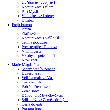
Uvědomte si, že jste jiní
Komunikace s tělem
Past Mysli
Vnímejte své kořeny
Umělec
Projít branou
Brána
Zlaté světlo
Komunikace s Vaší duší
Temná noc duše
Pociťte přijetí Domova
Vnitřní cesta
Vztahy a spojení duší
Krok zpět
Marie Magdaléna
Sebezapření v ženách
Důvěřujte si
Velké a malé ve Vás
Cesta Pouští
Pohlédněte na sebe
Země srdce
Důvod, proč být člověkem
Sdílení Nové Země s druhými
Cesta dovnitř
Prastará hora