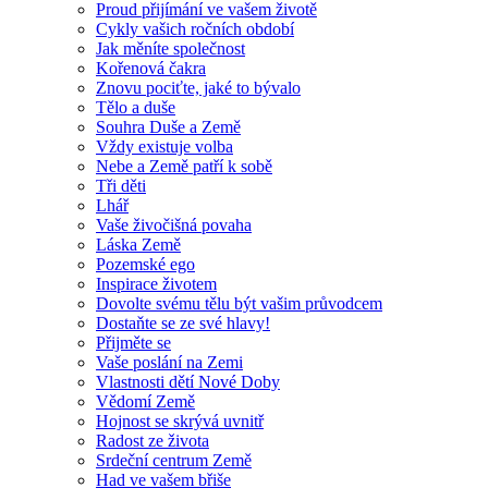
Proud přijímání ve vašem životě
Cykly vašich ročních období
Jak měníte společnost
Kořenová čakra
Znovu pociťte, jaké to bývalo
Tělo a duše
Souhra Duše a Země
Vždy existuje volba
Nebe a Země patří k sobě
Tři děti
Lhář
Vaše živočišná povaha
Láska Země
Pozemské ego
Inspirace životem
Dovolte svému tělu být vašim průvodcem
Dostaňte se ze své hlavy!
Přijměte se
Vaše poslání na Zemi
Vlastnosti dětí Nové Doby
Vědomí Země
Hojnost se skrývá uvnitř
Radost ze života
Srdeční centrum Země
Had ve vašem břiše