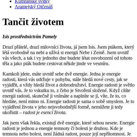
Kumránské svitky
Aramejský Otčenáš
Tančit životem
Isis prostřednictvím Pamely
Drazí přátelé, drazí milovníci života, já jsem Isis. Jsem ptákem, který
létá svobodně na nebi a užívá si energii Nebe i Země. Jsem uvnitř
vás všech, a tak i vy jednoho dne budete létat osvobození od tohoto
těla a jako pták budete cestovat někde jinde ve vesmíru.
Kamkoli jdete, máte uvnitř sebe dvě energie. Jedna je energie
radosti, která vás udržuje v pohybu, stále hledá nové cesty, jak se
vyjádřit, a vždy hledá život a dobrodružství. Energie radosti je světlo
uvnitř vás. Je to vskutku to, z čeho je Stvoření složené. Když cítíte
energii radosti, skutečně ji vnímáte a naplníte se jí, víte, že to, co
hledáte, není mimo ni. Energie radosti je sama o sobě smyslem. Je to
vyjádření života v jeho nejsvobodnější formě, nemůžete ji tedy
ukořistit –
radost je esencí života.
Jak jsem však řekla, existují dvě energie, které sebou nesete. Energie
radosti je jednou a energie temnoty či bolesti je druhou. Kde je
temnota nebo bolest, není žádná radost, pouze její nepřítomnost. Je