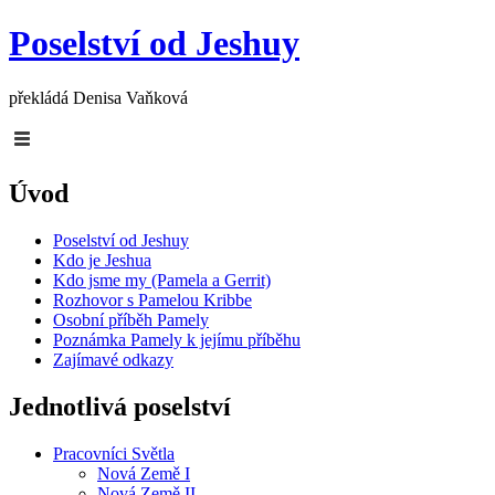
Poselství od Jeshuy
překládá Denisa Vaňková
Úvod
Poselství od Jeshuy
Kdo je Jeshua
Kdo jsme my (Pamela a Gerrit)
Rozhovor s Pamelou Kribbe
Osobní příběh Pamely
Poznámka Pamely k jejímu příběhu
Zajímavé odkazy
Jednotlivá poselství
Pracovníci Světla
Nová Země I
Nová Země II