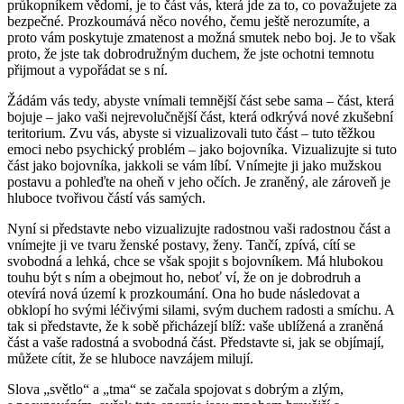
průkopníkem vědomí, je to část vás, která jde za to, co považujete za
bezpečné. Prozkoumává něco nového, čemu ještě nerozumíte, a
proto vám poskytuje zmatenost a možná smutek nebo boj. Je to však
proto, že jste tak dobrodružným duchem, že jste ochotni temnotu
přijmout a vypořádat se s ní.
Žádám vás tedy, abyste vnímali temnější část sebe sama – část, která
bojuje – jako vaši nejrevolučnější část, která odkrývá nové zkušební
teritorium. Zvu vás, abyste si vizualizovali tuto část – tuto těžkou
emoci nebo psychický problém – jako bojovníka. Vizualizujte si tuto
část jako bojovníka, jakkoli se vám líbí. Vnímejte ji jako mužskou
postavu a pohleďte na oheň v jeho očích. Je zraněný, ale zároveň je
hluboce tvořivou částí vás samých.
Nyní si představte nebo vizualizujte radostnou vaši radostnou část a
vnímejte ji ve tvaru ženské postavy, ženy. Tančí, zpívá, cítí se
svobodná a lehká, chce se však spojit s bojovníkem. Má hlubokou
touhu být s ním a obejmout ho, neboť ví, že on je dobrodruh a
otevírá nová území k prozkoumání. Ona ho bude následovat a
obklopí ho svými léčivými silami, svým duchem radosti a smíchu. A
tak si představte, že k sobě přicházejí blíž: vaše ublížená a zraněná
část a vaše radostná a svobodná část. Představte si, jak se objímají,
můžete cítit, že se hluboce navzájem milují.
Slova „světlo“ a „tma“ se začala spojovat s dobrým a zlým,