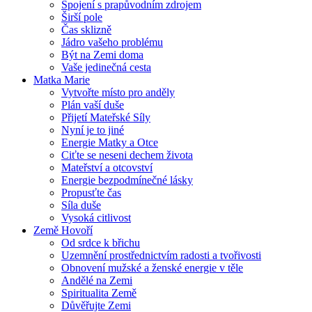
Spojení s prapůvodním zdrojem
Širší pole
Čas sklizně
Jádro vašeho problému
Být na Zemi doma
Vaše jedinečná cesta
Matka Marie
Vytvořte místo pro anděly
Plán vaší duše
Přijetí Mateřské Síly
Nyní je to jiné
Energie Matky a Otce
Ciťte se neseni dechem života
Mateřství a otcovství
Energie bezpodmínečné lásky
Propusťte čas
Síla duše
Vysoká citlivost
Země Hovoří
Od srdce k břichu
Uzemnění prostřednictvím radosti a tvořivosti
Obnovení mužské a ženské energie v těle
Andělé na Zemi
Spiritualita Země
Důvěřujte Zemi