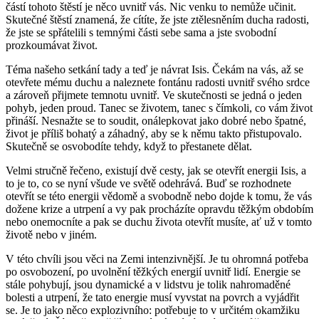
částí tohoto štěstí je něco uvnitř vás. Nic venku to nemůže učinit.
Skutečné štěstí znamená, že cítíte, že jste ztělesněním ducha radosti,
že jste se spřátelili s temnými části sebe sama a jste svobodní
prozkoumávat život.
Téma našeho setkání tady a teď je návrat Isis. Čekám na vás, až se
otevřete mému duchu a naleznete fontánu radosti uvnitř svého srdce
a zároveň přijmete temnotu uvnitř. Ve skutečnosti se jedná o jeden
pohyb, jeden proud. Tanec se životem, tanec s čímkoli, co vám život
přináší. Nesnažte se to soudit, onálepkovat jako dobré nebo špatné,
život je příliš bohatý a záhadný, aby se k němu takto přistupovalo.
Skutečně se osvobodíte tehdy, když to přestanete dělat.
Velmi stručně řečeno, existují dvě cesty, jak se otevřít energii Isis, a
to je to, co se nyní všude ve světě odehrává. Buď se rozhodnete
otevřít se této energii vědomě a svobodně nebo dojde k tomu, že vás
dožene krize a utrpení a vy pak procházíte opravdu těžkým obdobím
nebo onemocníte a pak se duchu života otevřít musíte, ať už v tomto
životě nebo v jiném.
V této chvíli jsou věci na Zemi intenzivnější. Je tu ohromná potřeba
po osvobození, po uvolnění těžkých energií uvnitř lidí. Energie se
stále pohybují, jsou dynamické a v lidstvu je tolik nahromaděné
bolesti a utrpení, že tato energie musí vyvstat na povrch a vyjádřit
se. Je to jako něco explozivního: potřebuje to v určitém okamžiku