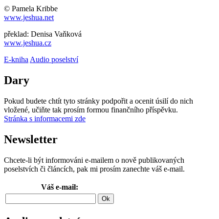
© Pamela Kribbe
www.jeshua.net
překlad: Denisa Vaňková
www.jeshua.cz
E-kniha
Audio poselství
Dary
Pokud budete chtít tyto stránky podpořit a ocenit úsilí do nich
vložené, učiňte tak prosím formou finančního příspěvku.
Stránka s informacemi zde
Newsletter
Chcete-li být informováni e-mailem o nově publikovaných
poselstvích či článcích, pak mi prosím zanechte váš e-mail.
Váš e-mail: